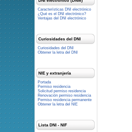
DNI electrónico (DNIe)
Características DNI electrónico
¿Qué es el DNI electrónico?
Ventajas del DNI electrónico
Curiosidades del DNI
Curiosidades del DNI
Obtener la letra del DNI
NIE y extranjería
Portada
Permiso residencia
Solicitud permiso residencia
Renovación permiso residencia
Permiso residencia permanente
Obtener la letra del NIE
Lista DNI - NIF