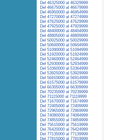
Del 46325000 al 46329999
Del 46675000 al 46679999
Del 46950000 al 46954999
Del 47270000 al 47274999
Del 47625000 al 47629999
Del 47925000 al 47929999
Del 48400000 al 48404999
Del 48805000 al 48809999
Del 50025000 al 50029999
Del 50600000 al 50604999
Del 51090000 al 51094999
Del 51920000 al 51924999
Del 52460000 al 52464999
Del 52930000 al 52934999
Del 53360000 al 53364999
Del 53925000 al 53929999
Del 56910000 al 56914999
Del 61575000 al 61579999
Del 66305000 al 66309999
Del 70235000 al 70239999
Del 71115000 al 71119999
Del 71670000 al 71674999
Del 72405000 al 72409999
Del 72965000 al 72969999
Del 74080000 al 74084999
Del 74855000 al 74859999
Del 75615000 al 75619999
Del 76420000 al 76424999
Del 77135000 al 77139999
Del 77815000 al 77819999