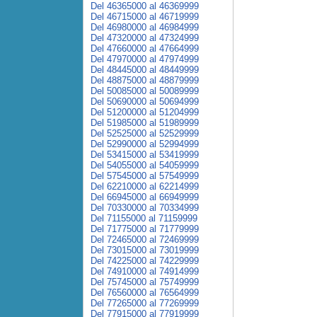
Del 46365000 al 46369999
Del 46715000 al 46719999
Del 46980000 al 46984999
Del 47320000 al 47324999
Del 47660000 al 47664999
Del 47970000 al 47974999
Del 48445000 al 48449999
Del 48875000 al 48879999
Del 50085000 al 50089999
Del 50690000 al 50694999
Del 51200000 al 51204999
Del 51985000 al 51989999
Del 52525000 al 52529999
Del 52990000 al 52994999
Del 53415000 al 53419999
Del 54055000 al 54059999
Del 57545000 al 57549999
Del 62210000 al 62214999
Del 66945000 al 66949999
Del 70330000 al 70334999
Del 71155000 al 71159999
Del 71775000 al 71779999
Del 72465000 al 72469999
Del 73015000 al 73019999
Del 74225000 al 74229999
Del 74910000 al 74914999
Del 75745000 al 75749999
Del 76560000 al 76564999
Del 77265000 al 77269999
Del 77915000 al 77919999