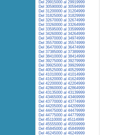
Del 29915000 al 29919999
Del 30590000 al 30594999
Del 31200000 al 31204999
Del 31825000 al 31829999
Del 32670000 al 32674999
Del 33260000 al 33264999
Del 33595000 al 33599999
Del 34260000 al 34264999
Del 34970000 al 34974999
Del 35570000 al 35574999
Del 36470000 al 36474999
Del 37385000 al 37389999
Del 38410000 al 38414999
Del 39275000 al 39279999
Del 39925000 al 39929999
Del 40525000 al 40529999
Del 41010000 al 41014999
Del 41620000 al 41624999
Del 42200000 al 42204999
Del 42860000 al 42864999
Del 43135000 al 43139999
Del 43465000 al 43469999
Del 43770000 al 43774999
Del 44205000 al 44209999
Del 44475000 al 44479999
Del 44775000 al 44779999
Del 45110000 al 45114999
Del 45555000 al 45559999
Del 45845000 al 45849999
Del 46245000 al 46249999