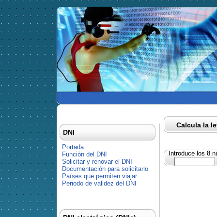
Calcula la l
DNI
Portada
Introduce los 8 
Función del DNI
Solicitar y renovar el DNI
Documentación para solicitarlo
Países que permiten viajar
Periodo de validez del DNI