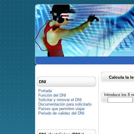
Calcula la l
DNI
Portada
Introduce los 8 
Función del DNI
Solicitar y renovar el DNI
Documentación para solicitarlo
Países que permiten viajar
Periodo de validez del DNI