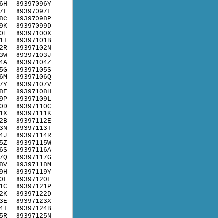
6H
89397096Y
7L
89397097F
8C
89397098P
9K
89397099D
0E
89397100X
1T
89397101B
2R
89397102N
3W
89397103J
4A
89397104Z
5G
89397105S
6M
89397106Q
7Y
89397107V
8F
89397108H
9P
89397109L
0D
89397110C
1X
89397111K
2B
89397112E
3N
89397113T
4J
89397114R
5Z
89397115W
6S
89397116A
7Q
89397117G
8V
89397118M
9H
89397119Y
0L
89397120F
1C
89397121P
2K
89397122D
3E
89397123X
4T
89397124B
5R
89397125N