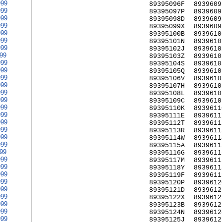
999
89395096F
8939609
999
89395097P
8939609
999
89395098D
8939609
999
89395099X
8939609
999
89395100B
8939610
999
89395101N
8939610
999
89395102J
8939610
999
89395103Z
8939610
999
89395104S
8939610
999
89395105Q
8939610
999
89395106V
8939610
999
89395107H
8939610
999
89395108L
8939610
999
89395109C
8939610
999
89395110K
8939611
999
89395111E
8939611
999
89395112T
8939611
999
89395113R
8939611
999
89395114W
8939611
999
89395115A
8939611
999
89395116G
8939611
999
89395117M
8939611
999
89395118Y
8939611
999
89395119F
8939611
999
89395120P
8939612
999
89395121D
8939612
999
89395122X
8939612
999
89395123B
8939612
999
89395124N
8939612
999
89395125J
8939612