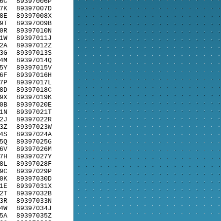
6C
89397006P
7K
89397007D
8E
89397008X
9T
89397009B
0R
89397010N
1W
89397011J
2A
89397012Z
3G
89397013S
4M
89397014Q
5Y
89397015V
6F
89397016H
7P
89397017L
8D
89397018C
9X
89397019K
0B
89397020E
1N
89397021T
2J
89397022R
3Z
89397023W
4S
89397024A
5Q
89397025G
6V
89397026M
7H
89397027Y
8L
89397028F
9C
89397029P
0K
89397030D
1E
89397031X
2T
89397032B
3R
89397033N
4W
89397034J
5A
89397035Z