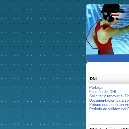
DNI
Portada
Función del DNI
Solicitar y renovar el D
Documentación para soli
Países que permiten via
Periodo de validez del 