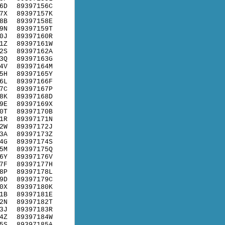
6D
89397156C
7X
89397157K
8B
89397158E
9N
89397159T
0J
89397160R
1Z
89397161W
2S
89397162A
3Q
89397163G
4V
89397164M
5H
89397165Y
6L
89397166F
7C
89397167P
8K
89397168D
9E
89397169X
0T
89397170B
1R
89397171N
2W
89397172J
3A
89397173Z
4G
89397174S
5M
89397175Q
6Y
89397176V
7F
89397177H
8P
89397178L
9D
89397179C
0X
89397180K
1B
89397181E
2N
89397182T
3J
89397183R
4Z
89397184W
5S
89397185A