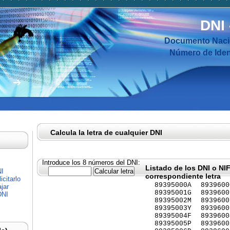
DNI
Documento Nacio
Número de Ident
Calcula la letra de cualquier DNI
Introduce los 8 números del DNI:
Listado de los DNI o NI
NI
correspondiente letra
citarlo
89395000A
8939600
jar
89395001G
8939600
DNI
89395002M
8939600
89395003Y
8939600
89395004F
8939600
89395005P
8939600