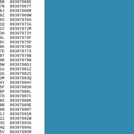
6B
89397066E
7N
89397067T
8J
89397068R
9Z
89397069W
0S
89397070A
1Q
89397071G
2V
89397072M
3H
89397073Y
4L
89397074F
5C
89397075P
6K
89397076D
7E
89397077X
8T
89397078B
9R
89397079N
0W
89397080J
1A
89397081Z
2G
89397082S
3M
89397083Q
4Y
89397084V
5F
89397085H
6P
89397086L
7D
89397087C
8X
89397088K
9B
89397089E
0N
89397090T
1J
89397091R
2Z
89397092W
3S
89397093A
4Q
89397094G
5V
89397095M