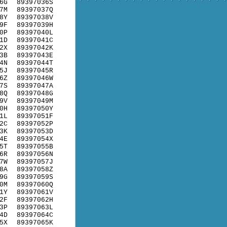
6G
89397036S
7M
89397037Q
8Y
89397038V
9F
89397039H
0P
89397040L
1D
89397041C
2X
89397042K
3B
89397043E
4N
89397044T
5J
89397045R
6Z
89397046W
7S
89397047A
8Q
89397048G
9V
89397049M
0H
89397050Y
1L
89397051F
2C
89397052P
3K
89397053D
4E
89397054X
5T
89397055B
6R
89397056N
7W
89397057J
8A
89397058Z
9G
89397059S
0M
89397060Q
1Y
89397061V
2F
89397062H
3P
89397063L
4D
89397064C
5X
89397065K