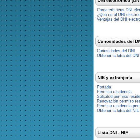
DNI electrónico (DN
Características DNI ele
¿Qué es el DNI electró
Ventajas del DNI electr
Curiosidades del D
Curiosidades del DNI
Obtener la letra del DNI
NIE y extranjería
Portada
Permiso residencia
Solicitud permiso resid
Renovación permiso res
Permiso residencia pe
Obtener la letra del NIE
Lista DNI - NIF