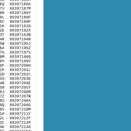
6Q
89397186G
7V
89397187M
8H
89397188Y
9L
89397189F
0C
89397190P
1K
89397191D
2E
89397192X
3T
89397193B
4R
89397194N
5W
89397195J
6A
89397196Z
7G
89397197S
8M
89397198Q
9Y
89397199V
0F
89397200H
1P
89397201L
2D
89397202C
3X
89397203K
4B
89397204E
5N
89397205T
6J
89397206R
7Z
89397207W
8S
89397208A
9Q
89397209G
0V
89397210M
1H
89397211Y
2L
89397212F
3C
89397213P
4K
89397214D