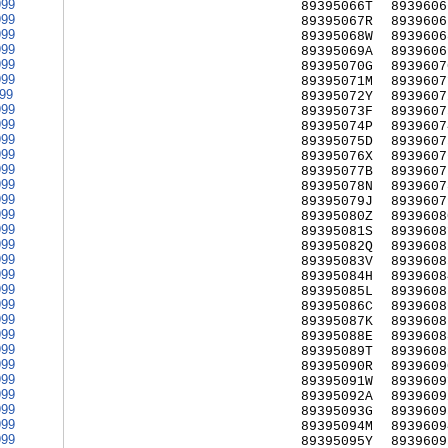
999
89395066T
8939606
999
89395067R
8939606
999
89395068W
8939606
999
89395069A
8939606
999
89395070G
8939607
999
89395071M
8939607
999
89395072Y
8939607
999
89395073F
8939607
999
89395074P
8939607
999
89395075D
8939607
999
89395076X
8939607
999
89395077B
8939607
999
89395078N
8939607
999
89395079J
8939607
999
89395080Z
8939608
999
89395081S
8939608
999
89395082Q
8939608
999
89395083V
8939608
999
89395084H
8939608
999
89395085L
8939608
999
89395086C
8939608
999
89395087K
8939608
999
89395088E
8939608
999
89395089T
8939608
999
89395090R
8939609
999
89395091W
8939609
999
89395092A
8939609
999
89395093G
8939609
999
89395094M
8939609
999
89395095Y
8939609