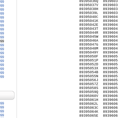
89395036Q
8939603
999
89395037V
8939603
999
89395038H
8939603
999
89395039L
8939603
999
89395040C
8939604
999
89395041K
8939604
999
89395042E
8939604
999
89395043T
8939604
999
89395044R
8939604
999
89395045W
8939604
999
89395046A
8939604
999
89395047G
8939604
999
89395048M
8939604
999
89395049Y
8939604
999
89395050F
8939605
999
89395051P
8939605
999
89395052D
8939605
999
89395053X
8939605
999
89395054B
8939605
999
89395055N
8939605
999
89395056J
8939605
89395057Z
8939605
89395058S
8939605
89395059Q
8939605
89395060V
8939606
89395061H
8939606
999
89395062L
8939606
999
89395063C
8939606
999
89395064K
8939606
999
89395065E
8939606