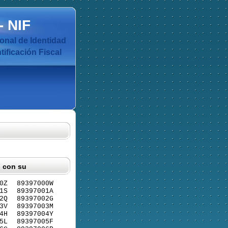
-
NIF
nal de Identidad
ificación Fiscal
F con su
0Z
89397000W
1S
89397001A
2Q
89397002G
3V
89397003M
4H
89397004Y
5L
89397005F