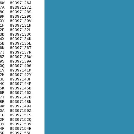
6W
89397126J
7A
89397127Z
8G
89397128S
9M
89397129Q
0Y
89397130V
1F
89397131H
2P
89397132L
3D
89397133C
4X
89397134K
5B
89397135E
6N
89397136T
7J
89397137R
8Z
89397138W
9S
89397139A
0Q
89397140G
1V
89397141M
2H
89397142Y
3L
89397143F
4C
89397144P
5K
89397145D
6E
89397146X
7T
89397147B
8R
89397148N
9W
89397149J
0A
89397150Z
1G
89397151S
2M
89397152Q
3Y
89397153V
4F
89397154H
5P
89397155L