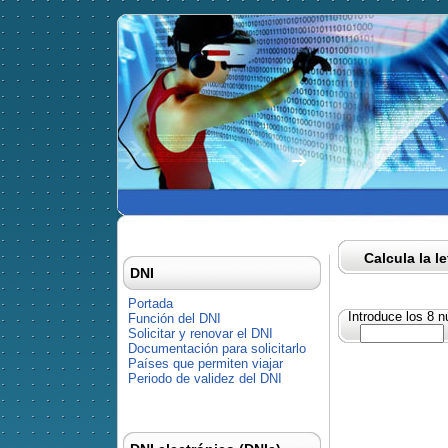
Calcula la l
DNI
Portada
Introduce los 8 
Función del DNI
Solicitar y renovar el DNI
Documentación para solicitarlo
Países que permiten viajar
Periodo de validez del DNI