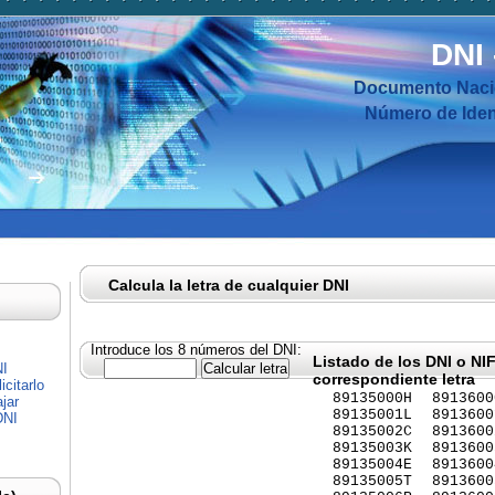
DNI
Documento Nacio
Número de Ident
Calcula la letra de cualquier DNI
Introduce los 8 números del DNI:
Listado de los DNI o NI
NI
correspondiente letra
citarlo
89135000H
8913600
jar
89135001L
8913600
DNI
89135002C
8913600
89135003K
8913600
89135004E
8913600
89135005T
8913600