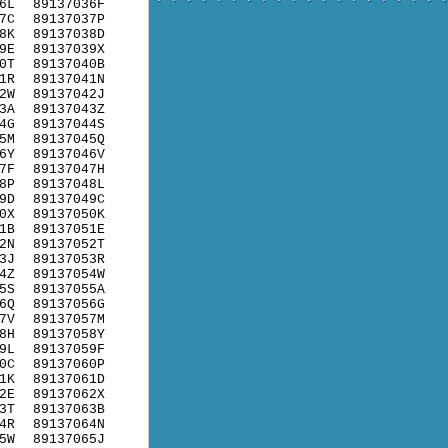
6L
89137036F
7C
89137037P
8K
89137038D
9E
89137039X
0T
89137040B
1R
89137041N
2W
89137042J
3A
89137043Z
4G
89137044S
5M
89137045Q
6Y
89137046V
7F
89137047H
8P
89137048L
9D
89137049C
0X
89137050K
1B
89137051E
2N
89137052T
3J
89137053R
4Z
89137054W
5S
89137055A
6Q
89137056G
7V
89137057M
8H
89137058Y
9L
89137059F
0C
89137060P
1K
89137061D
2E
89137062X
3T
89137063B
4R
89137064N
5W
89137065J