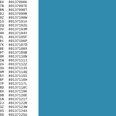
6X
89137096K
7B
89137097E
8N
89137098T
9J
89137099R
0Z
89137100W
1S
89137101A
2Q
89137102G
3V
89137103M
4H
89137104Y
5L
89137105F
6C
89137106P
7K
89137107D
8E
89137108X
9T
89137109B
0R
89137110N
1W
89137111J
2A
89137112Z
3G
89137113S
4M
89137114Q
5Y
89137115V
6F
89137116H
7P
89137117L
8D
89137118C
9X
89137119K
0B
89137120E
1N
89137121T
2J
89137122R
3Z
89137123W
4S
89137124A
5Q
89137125G