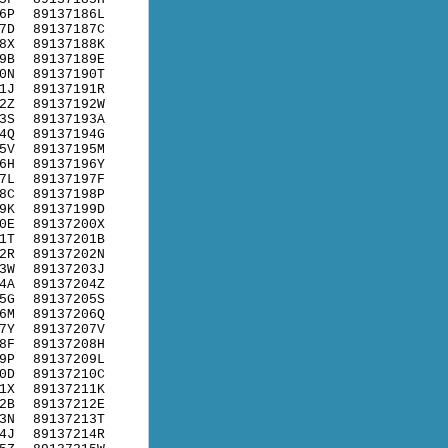
6P
89137186L
7D
89137187C
8X
89137188K
9B
89137189E
0N
89137190T
1J
89137191R
2Z
89137192W
3S
89137193A
4Q
89137194G
5V
89137195M
6H
89137196Y
7L
89137197F
8C
89137198P
9K
89137199D
0E
89137200X
1T
89137201B
2R
89137202N
3W
89137203J
4A
89137204Z
5G
89137205S
6M
89137206Q
7Y
89137207V
8F
89137208H
9P
89137209L
0D
89137210C
1X
89137211K
2B
89137212E
3N
89137213T
4J
89137214R