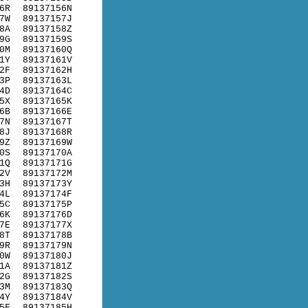
6R
89137156N
7W
89137157J
8A
89137158Z
9G
89137159S
0M
89137160Q
1Y
89137161V
2F
89137162H
3P
89137163L
4D
89137164C
5X
89137165K
6B
89137166E
7N
89137167T
8J
89137168R
9Z
89137169W
0S
89137170A
1Q
89137171G
2V
89137172M
3H
89137173Y
4L
89137174F
5C
89137175P
6K
89137176D
7E
89137177X
8T
89137178B
9R
89137179N
0W
89137180J
1A
89137181Z
2G
89137182S
3M
89137183Q
4Y
89137184V
5F
89137185H