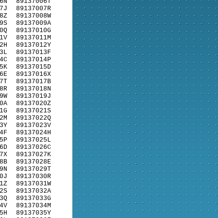
6N
89137006T
7J
89137007R
8Z
89137008W
9S
89137009A
0Q
89137010G
1V
89137011M
2H
89137012Y
3L
89137013F
4C
89137014P
5K
89137015D
6E
89137016X
7T
89137017B
8R
89137018N
9W
89137019J
0A
89137020Z
1G
89137021S
2M
89137022Q
3Y
89137023V
4F
89137024H
5P
89137025L
6D
89137026C
7X
89137027K
8B
89137028E
9N
89137029T
0J
89137030R
1Z
89137031W
2S
89137032A
3Q
89137033G
4V
89137034M
5H
89137035Y