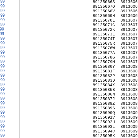
999
89135066S
8913606
999
89135067Q
8913606
999
89135068V
8913606
999
89135069H
8913606
999
89135070L
8913607
999
89135071C
8913607
999
89135072K
8913607
999
89135073E
8913607
999
89135074T
8913607
999
89135075R
8913607
999
89135076W
8913607
999
89135077A
8913607
999
89135078G
8913607
999
89135079M
8913607
999
89135080Y
8913608
999
89135081F
8913608
999
89135082P
8913608
999
89135083D
8913608
999
89135084X
8913608
999
89135085B
8913608
999
89135086N
8913608
999
89135087J
8913608
999
89135088Z
8913608
999
89135089S
8913608
999
89135090Q
8913609
999
89135091V
8913609
999
89135092H
8913609
999
89135093L
8913609
999
89135094C
8913609
999
89135095K
8913609