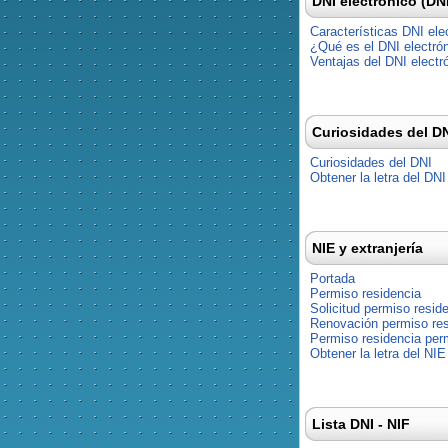
DNI electrónico (DN
Características DNI ele
¿Qué es el DNI electró
Ventajas del DNI electr
Curiosidades del D
Curiosidades del DNI
Obtener la letra del DNI
NIE y extranjería
Portada
Permiso residencia
Solicitud permiso resid
Renovación permiso res
Permiso residencia pe
Obtener la letra del NIE
Lista DNI - NIF