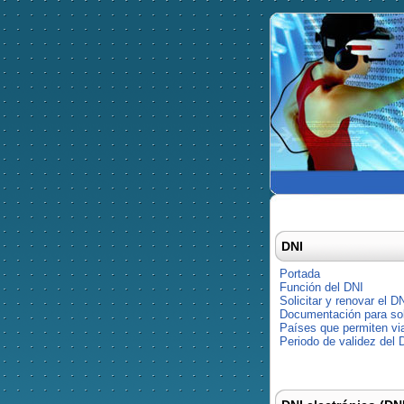
DNI
Portada
Función del DNI
Solicitar y renovar el D
Documentación para soli
Países que permiten via
Periodo de validez del 