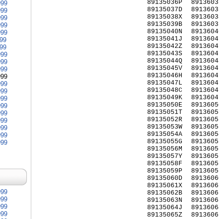
89135036P
8913603
999
89135037D
8913603
999
89135038X
8913603
999
89135039B
8913603
999
89135040N
8913604
999
89135041J
8913604
999
89135042Z
8913604
999
89135043S
8913604
999
89135044Q
8913604
999
89135045V
8913604
999
89135046H
8913604
999
89135047L
8913604
999
89135048C
8913604
999
89135049K
8913604
999
89135050E
8913605
999
89135051T
8913605
999
89135052R
8913605
999
89135053W
8913605
999
89135054A
8913605
999
89135055G
8913605
999
89135056M
8913605
89135057Y
8913605
89135058F
8913605
89135059P
8913605
89135060D
8913606
89135061X
8913606
999
89135062B
8913606
999
89135063N
8913606
999
89135064J
8913606
999
89135065Z
8913606