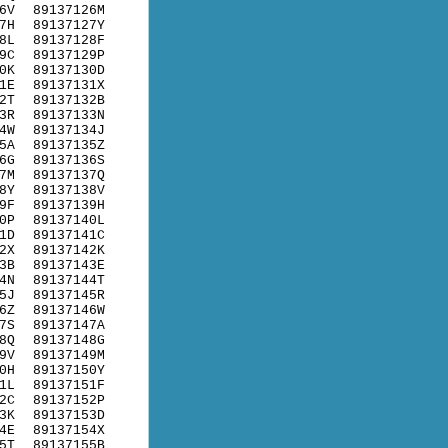
6V
89137126M
7H
89137127Y
8L
89137128F
9C
89137129P
0K
89137130D
1E
89137131X
2T
89137132B
3R
89137133N
4W
89137134J
5A
89137135Z
6G
89137136S
7M
89137137Q
8Y
89137138V
9F
89137139H
0P
89137140L
1D
89137141C
2X
89137142K
3B
89137143E
4N
89137144T
5J
89137145R
6Z
89137146W
7S
89137147A
8Q
89137148G
9V
89137149M
0H
89137150Y
1L
89137151F
2C
89137152P
3K
89137153D
4E
89137154X
5T
89137155B