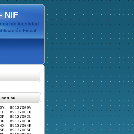
-
NIF
nal de Identidad
ificación Fiscal
F con su
0Y
89137000V
1F
89137001H
2P
89137002L
3D
89137003C
4X
89137004K
5B
89137005E