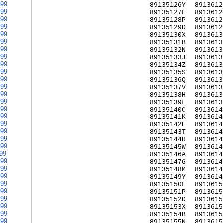
999
89135126Y
8913612
999
89135127F
8913612
999
89135128P
8913612
999
89135129D
8913612
999
89135130X
8913613
999
89135131B
8913613
999
89135132N
8913613
999
89135133J
8913613
999
89135134Z
8913613
999
89135135S
8913613
999
89135136Q
8913613
999
89135137V
8913613
999
89135138H
8913613
999
89135139L
8913613
999
89135140C
8913614
999
89135141K
8913614
999
89135142E
8913614
999
89135143T
8913614
999
89135144R
8913614
999
89135145W
8913614
999
89135146A
8913614
999
89135147G
8913614
999
89135148M
8913614
999
89135149Y
8913614
999
89135150F
8913615
999
89135151P
8913615
999
89135152D
8913615
999
89135153X
8913615
999
89135154B
8913615
999
89135155N
8913615