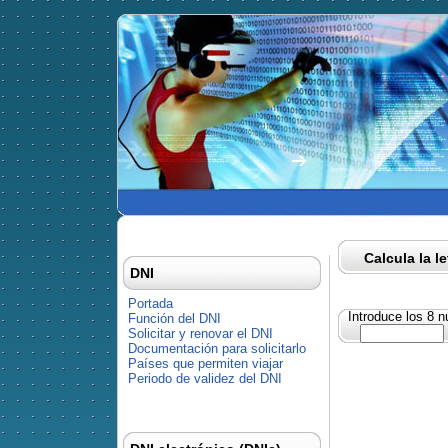
Calcula la l
DNI
Portada
Introduce los 8 
Función del DNI
Solicitar y renovar el DNI
Documentación para solicitarlo
Países que permiten viajar
Periodo de validez del DNI