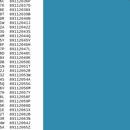
6C
89112036P
7K
89112037D
8E
89112038X
9T
89112039B
0R
89112040N
1W
89112041J
2A
89112042Z
3G
89112043S
4M
89112044Q
5Y
89112045V
6F
89112046H
7P
89112047L
8D
89112048C
9X
89112049K
0B
89112050E
1N
89112051T
2J
89112052R
3Z
89112053W
4S
89112054A
5Q
89112055G
6V
89112056M
7H
89112057Y
8L
89112058F
9C
89112059P
0K
89112060D
1E
89112061X
2T
89112062B
3R
89112063N
4W
89112064J
5A
89112065Z