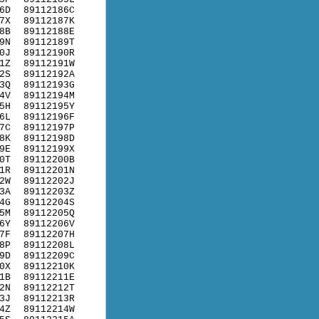
6D
89112186C
7X
89112187K
8B
89112188E
9N
89112189T
0J
89112190R
1Z
89112191W
2S
89112192A
3Q
89112193G
4V
89112194M
5H
89112195Y
6L
89112196F
7C
89112197P
8K
89112198D
9E
89112199X
0T
89112200B
1R
89112201N
2W
89112202J
3A
89112203Z
4G
89112204S
5M
89112205Q
6Y
89112206V
7F
89112207H
8P
89112208L
9D
89112209C
0X
89112210K
1B
89112211E
2N
89112212T
3J
89112213R
4Z
89112214W