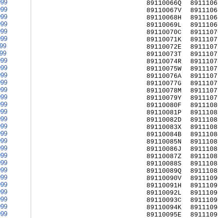
999
89110066Q
8911106
999
89110067V
8911106
999
89110068H
8911106
999
89110069L
8911106
999
89110070C
8911107
999
89110071K
8911107
999
89110072E
8911107
999
89110073T
8911107
999
89110074R
8911107
999
89110075W
8911107
999
89110076A
8911107
999
89110077G
8911107
999
89110078M
8911107
999
89110079Y
8911107
999
89110080F
8911108
999
89110081P
8911108
999
89110082D
8911108
999
89110083X
8911108
999
89110084B
8911108
999
89110085N
8911108
999
89110086J
8911108
999
89110087Z
8911108
999
89110088S
8911108
999
89110089Q
8911108
999
89110090V
8911109
999
89110091H
8911109
999
89110092L
8911109
999
89110093C
8911109
999
89110094K
8911109
999
89110095E
8911109