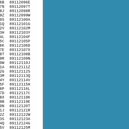
6B
89112096E
7N
89112097T
8J
89112098R
9Z
89112099W
0S
89112100A
1Q
89112101G
2V
89112102M
3H
89112103Y
4L
89112104F
5C
89112105P
6K
89112106D
7E
89112107X
8T
89112108B
9R
89112109N
0W
89112110J
1A
89112111Z
2G
89112112S
3M
89112113Q
4Y
89112114V
5F
89112115H
6P
89112116L
7D
89112117C
8X
89112118K
9B
89112119E
0N
89112120T
1J
89112121R
2Z
89112122W
3S
89112123A
4Q
89112124G
5V
89112125M