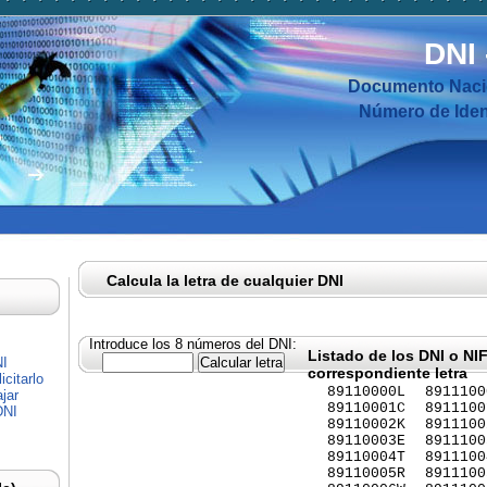
DNI
Documento Nacio
Número de Ident
Calcula la letra de cualquier DNI
Introduce los 8 números del DNI:
Listado de los DNI o NI
NI
correspondiente letra
citarlo
89110000L
8911100
jar
89110001C
8911100
DNI
89110002K
8911100
89110003E
8911100
89110004T
8911100
89110005R
8911100