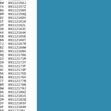
6W
89112156J
7A
89112157Z
8G
89112158S
9M
89112159Q
0Y
89112160V
1F
89112161H
2P
89112162L
3D
89112163C
4X
89112164K
5B
89112165E
6N
89112166T
7J
89112167R
8Z
89112168W
9S
89112169A
0Q
89112170G
1V
89112171M
2H
89112172Y
3L
89112173F
4C
89112174P
5K
89112175D
6E
89112176X
7T
89112177B
8R
89112178N
9W
89112179J
0A
89112180Z
1G
89112181S
2M
89112182Q
3Y
89112183V
4F
89112184H
5P
89112185L