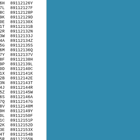
6H
89112126Y
7L
89112127F
8C
89112128P
9K
89112129D
0E
89112130X
1T
89112131B
2R
89112132N
3W
89112133J
4A
89112134Z
5G
89112135S
6M
89112136Q
7Y
89112137V
8F
89112138H
9P
89112139L
0D
89112140C
1X
89112141K
2B
89112142E
3N
89112143T
4J
89112144R
5Z
89112145W
6S
89112146A
7Q
89112147G
8V
89112148M
9H
89112149Y
0L
89112150F
1C
89112151P
2K
89112152D
3E
89112153X
4T
89112154B
5R
89112155N