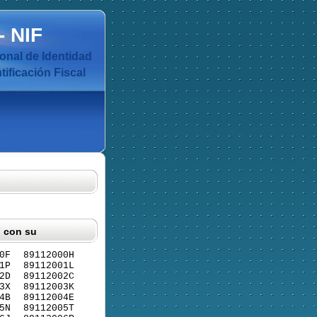
-
NIF
nal de Identidad
ificación Fiscal
F con su
0F
89112000H
1P
89112001L
2D
89112002C
3X
89112003K
4B
89112004E
5N
89112005T