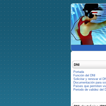
DNI
Portada
Función del DNI
Solicitar y renovar el D
Documentación para soli
Países que permiten via
Periodo de validez del 