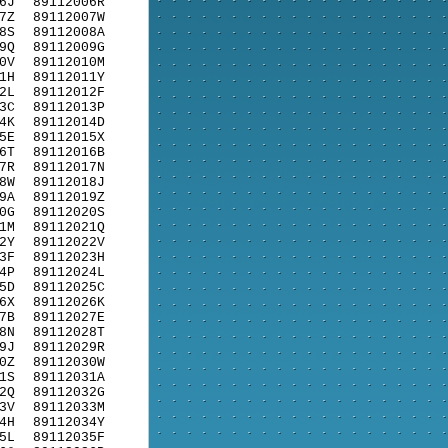
6J
89112006R
7Z
89112007W
8S
89112008A
9Q
89112009G
0V
89112010M
1H
89112011Y
2L
89112012F
3C
89112013P
4K
89112014D
5E
89112015X
6T
89112016B
7R
89112017N
8W
89112018J
9A
89112019Z
0G
89112020S
1M
89112021Q
2Y
89112022V
3F
89112023H
4P
89112024L
5D
89112025C
6X
89112026K
7B
89112027E
8N
89112028T
9J
89112029R
0Z
89112030W
1S
89112031A
2Q
89112032G
3V
89112033M
4H
89112034Y
5L
89112035F