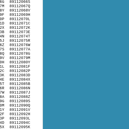
6G
89112066S
7M
89112067Q
8Y
89112068V
9F
89112069H
0P
89112070L
1D
89112071C
2X
89112072K
3B
89112073E
4N
89112074T
5J
89112075R
6Z
89112076W
7S
89112077A
8Q
89112078G
9V
89112079M
0H
89112080Y
1L
89112081F
2C
89112082P
3K
89112083D
4E
89112084X
5T
89112085B
6R
89112086N
7W
89112087J
8A
89112088Z
9G
89112089S
0M
89112090Q
1Y
89112091V
2F
89112092H
3P
89112093L
4D
89112094C
5X
89112095K