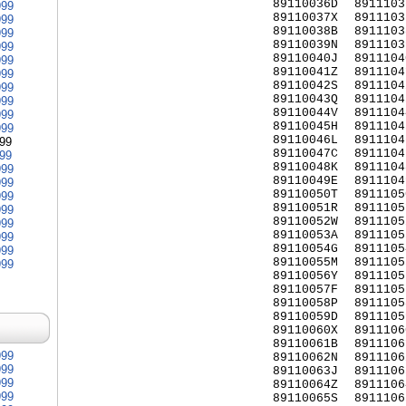
89110036D
8911103
999
89110037X
8911103
999
89110038B
8911103
999
89110039N
8911103
999
89110040J
8911104
999
89110041Z
8911104
999
89110042S
8911104
999
89110043Q
8911104
999
89110044V
8911104
999
89110045H
8911104
999
89110046L
8911104
999
89110047C
8911104
999
89110048K
8911104
999
89110049E
8911104
999
89110050T
8911105
999
89110051R
8911105
999
89110052W
8911105
999
89110053A
8911105
999
89110054G
8911105
999
89110055M
8911105
999
89110056Y
8911105
89110057F
8911105
89110058P
8911105
89110059D
8911105
89110060X
8911106
89110061B
8911106
999
89110062N
8911106
999
89110063J
8911106
999
89110064Z
8911106
999
89110065S
8911106