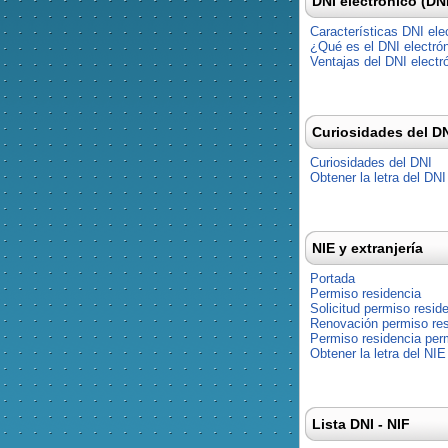
DNI electrónico (DN
Características DNI ele
¿Qué es el DNI electró
Ventajas del DNI electr
Curiosidades del D
Curiosidades del DNI
Obtener la letra del DNI
NIE y extranjería
Portada
Permiso residencia
Solicitud permiso resid
Renovación permiso res
Permiso residencia pe
Obtener la letra del NIE
Lista DNI - NIF