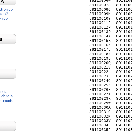
Ie)
89110006W
8911100
89110007A
8911100
ctrónico
89110008G
8911100
nico?
89110009M
8911100
ónico
89110010Y
8911101
89110011F
8911101
89110012P
8911101
89110013D
8911101
89110014X
8911101
NI
89110015B
8911101
89110016N
8911101
89110017J
8911101
89110018Z
8911101
89110019S
8911101
89110020Q
8911102
89110021V
8911102
89110022H
8911102
89110023L
8911102
89110024C
8911102
89110025K
8911102
89110026E
8911102
encia
89110027T
8911102
idencia
89110028R
8911102
rmanente
89110029W
8911102
89110030A
8911103
89110031G
8911103
89110032M
8911103
89110033Y
8911103
89110034F
8911103
89110035P
8911103