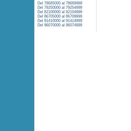
Del 78685000 al 78689999
Del 79250000 al 79254999
Del 82100000 al 82104999
Del 86705000 al 86709999
Del 91410000 al 91414999
Del 96070000 al 96074999