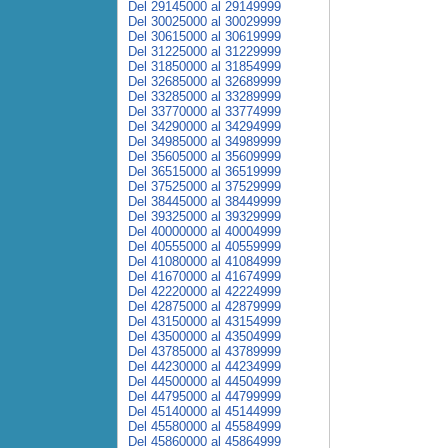
Del 29145000 al 29149999
Del 30025000 al 30029999
Del 30615000 al 30619999
Del 31225000 al 31229999
Del 31850000 al 31854999
Del 32685000 al 32689999
Del 33285000 al 33289999
Del 33770000 al 33774999
Del 34290000 al 34294999
Del 34985000 al 34989999
Del 35605000 al 35609999
Del 36515000 al 36519999
Del 37525000 al 37529999
Del 38445000 al 38449999
Del 39325000 al 39329999
Del 40000000 al 40004999
Del 40555000 al 40559999
Del 41080000 al 41084999
Del 41670000 al 41674999
Del 42220000 al 42224999
Del 42875000 al 42879999
Del 43150000 al 43154999
Del 43500000 al 43504999
Del 43785000 al 43789999
Del 44230000 al 44234999
Del 44500000 al 44504999
Del 44795000 al 44799999
Del 45140000 al 45144999
Del 45580000 al 45584999
Del 45860000 al 45864999