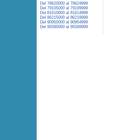
Del 78620000 al 78624999
Del 79105000 al 79109999
Del 81610000 al 81614999
Del 86215000 al 86219999
Del 90950000 al 90954999
Del 95585000 al 95589999