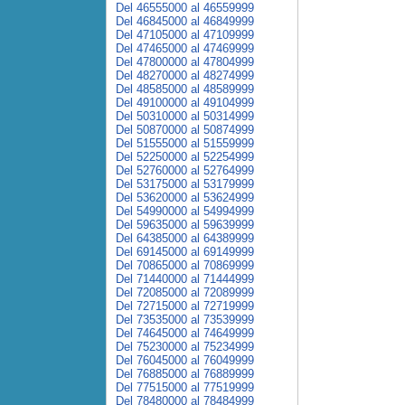
Del 46555000 al 46559999
Del 46845000 al 46849999
Del 47105000 al 47109999
Del 47465000 al 47469999
Del 47800000 al 47804999
Del 48270000 al 48274999
Del 48585000 al 48589999
Del 49100000 al 49104999
Del 50310000 al 50314999
Del 50870000 al 50874999
Del 51555000 al 51559999
Del 52250000 al 52254999
Del 52760000 al 52764999
Del 53175000 al 53179999
Del 53620000 al 53624999
Del 54990000 al 54994999
Del 59635000 al 59639999
Del 64385000 al 64389999
Del 69145000 al 69149999
Del 70865000 al 70869999
Del 71440000 al 71444999
Del 72085000 al 72089999
Del 72715000 al 72719999
Del 73535000 al 73539999
Del 74645000 al 74649999
Del 75230000 al 75234999
Del 76045000 al 76049999
Del 76885000 al 76889999
Del 77515000 al 77519999
Del 78480000 al 78484999