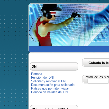
Calcula la l
DNI
Portada
Introduce los 8 
Función del DNI
Solicitar y renovar el DNI
Documentación para solicitarlo
Países que permiten viajar
Periodo de validez del DNI