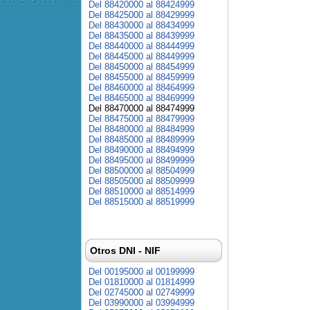
Del 88420000 al 88424999
Del 88425000 al 88429999
Del 88430000 al 88434999
Del 88435000 al 88439999
Del 88440000 al 88444999
Del 88445000 al 88449999
Del 88450000 al 88454999
Del 88455000 al 88459999
Del 88460000 al 88464999
Del 88465000 al 88469999
Del 88470000 al 88474999
Del 88475000 al 88479999
Del 88480000 al 88484999
Del 88485000 al 88489999
Del 88490000 al 88494999
Del 88495000 al 88499999
Del 88500000 al 88504999
Del 88505000 al 88509999
Del 88510000 al 88514999
Del 88515000 al 88519999
Otros DNI - NIF
Del 00195000 al 00199999
Del 01810000 al 01814999
Del 02745000 al 02749999
Del 03990000 al 03994999