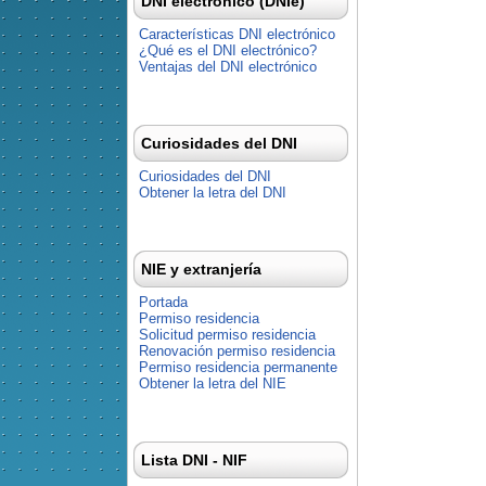
DNI electrónico (DNIe)
Características DNI electrónico
¿Qué es el DNI electrónico?
Ventajas del DNI electrónico
Curiosidades del DNI
Curiosidades del DNI
Obtener la letra del DNI
NIE y extranjería
Portada
Permiso residencia
Solicitud permiso residencia
Renovación permiso residencia
Permiso residencia permanente
Obtener la letra del NIE
Lista DNI - NIF