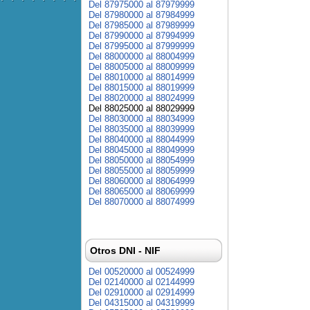
Del 87975000 al 87979999
Del 87980000 al 87984999
Del 87985000 al 87989999
Del 87990000 al 87994999
Del 87995000 al 87999999
Del 88000000 al 88004999
Del 88005000 al 88009999
Del 88010000 al 88014999
Del 88015000 al 88019999
Del 88020000 al 88024999
Del 88025000 al 88029999
Del 88030000 al 88034999
Del 88035000 al 88039999
Del 88040000 al 88044999
Del 88045000 al 88049999
Del 88050000 al 88054999
Del 88055000 al 88059999
Del 88060000 al 88064999
Del 88065000 al 88069999
Del 88070000 al 88074999
Otros DNI - NIF
Del 00520000 al 00524999
Del 02140000 al 02144999
Del 02910000 al 02914999
Del 04315000 al 04319999