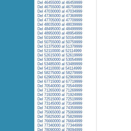
Del 46455000 al 46459999
Del 46755000 al 46759999
Del 47030000 al 47034999
Del 47365000 al 47369999
Del 47705000 al 47709999
Del 48035000 al 48039999
Del 48495000 al 48499999
Del 48950000 al 48954999
Del 50160000 al 50164999
Del 50755000 al 50759999
Del 51375000 al 51379999
Del 52110000 al 52114999
Del 52615000 al 52619999
Del 53050000 al 53054999
Del 53485000 al 53489999
Del 54110000 al 54114999
Del 58275000 al 58279999
Del 62965000 al 62969999
Del 67715000 al 67719999
Del 70540000 al 70544999
Del 71265000 al 71269999
Del 71920000 al 71924999
Del 72515000 al 72519999
Del 73145000 al 73149999
Del 74355000 al 74359999
Del 75065000 al 75069999
Del 75825000 al 75829999
Del 76660000 al 76664999
Del 77340000 al 77344999
Del 78090000 al 78094999