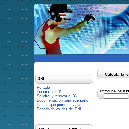
Calcula la l
DNI
Portada
Introduce los 8 
Función del DNI
Solicitar y renovar el DNI
Documentación para solicitarlo
Países que permiten viajar
Periodo de validez del DNI