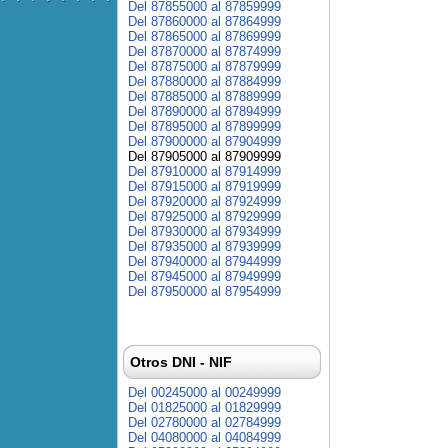
Del 87855000 al 87859999
Del 87860000 al 87864999
Del 87865000 al 87869999
Del 87870000 al 87874999
Del 87875000 al 87879999
Del 87880000 al 87884999
Del 87885000 al 87889999
Del 87890000 al 87894999
Del 87895000 al 87899999
Del 87900000 al 87904999
Del 87905000 al 87909999
Del 87910000 al 87914999
Del 87915000 al 87919999
Del 87920000 al 87924999
Del 87925000 al 87929999
Del 87930000 al 87934999
Del 87935000 al 87939999
Del 87940000 al 87944999
Del 87945000 al 87949999
Del 87950000 al 87954999
Otros DNI - NIF
Del 00245000 al 00249999
Del 01825000 al 01829999
Del 02780000 al 02784999
Del 04080000 al 04084999