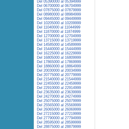
Del 05390000 al 05394999
Del 06700000 al 06704999
Del 07875000 al 07879999
Del 08980000 al 08984999
Del 09445000 al 09449999
Del 10205000 al 10209999
Del 11040000 al 11044999
Del 11870000 al 11874999
Del 12700000 al 12704999
Del 13715000 al 13719999
Del 14585000 al 14589999
Del 15440000 al 15444999
Del 16225000 al 16229999
Del 16805000 al 16809999
Del 17865000 al 17869999
Del 18860000 al 18864999
Del 20030000 al 20034999
Del 20775000 al 20779999
Del 21540000 al 21544999
Del 22455000 al 22459999
Del 22910000 al 22914999
Del 23635000 al 23639999
Del 24270000 al 24274999
Del 25075000 al 25079999
Del 25565000 al 25569999
Del 26065000 al 26069999
Del 27215000 al 27219999
Del 27790000 al 27794999
Del 28595000 al 28599999
Del 28875000 al 28879999