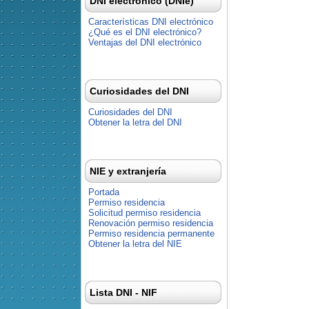
DNI electrónico (DNIe)
Características DNI electrónico
¿Qué es el DNI electrónico?
Ventajas del DNI electrónico
Curiosidades del DNI
Curiosidades del DNI
Obtener la letra del DNI
NIE y extranjería
Portada
Permiso residencia
Solicitud permiso residencia
Renovación permiso residencia
Permiso residencia permanente
Obtener la letra del NIE
Lista DNI - NIF