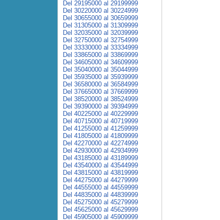
Del 29195000 al 29199999
Del 30220000 al 30224999
Del 30655000 al 30659999
Del 31305000 al 31309999
Del 32035000 al 32039999
Del 32750000 al 32754999
Del 33330000 al 33334999
Del 33865000 al 33869999
Del 34605000 al 34609999
Del 35040000 al 35044999
Del 35935000 al 35939999
Del 36580000 al 36584999
Del 37665000 al 37669999
Del 38520000 al 38524999
Del 39390000 al 39394999
Del 40225000 al 40229999
Del 40715000 al 40719999
Del 41255000 al 41259999
Del 41805000 al 41809999
Del 42270000 al 42274999
Del 42930000 al 42934999
Del 43185000 al 43189999
Del 43540000 al 43544999
Del 43815000 al 43819999
Del 44275000 al 44279999
Del 44555000 al 44559999
Del 44835000 al 44839999
Del 45275000 al 45279999
Del 45625000 al 45629999
Del 45905000 al 45909999