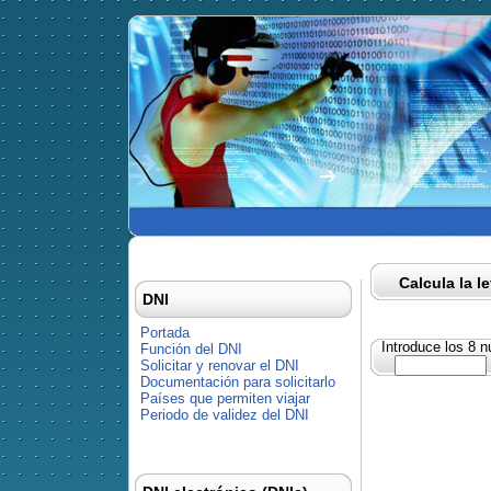
Calcula la l
DNI
Portada
Introduce los 8 
Función del DNI
Solicitar y renovar el DNI
Documentación para solicitarlo
Países que permiten viajar
Periodo de validez del DNI