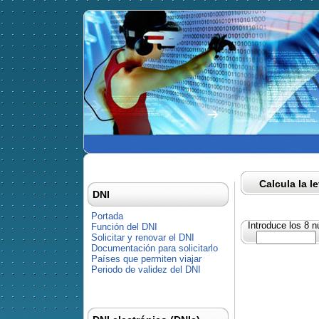
Calcula la l
DNI
Portada
Introduce los 8 
Función del DNI
Solicitar y renovar el DNI
Documentación para solicitarlo
Países que permiten viajar
Periodo de validez del DNI