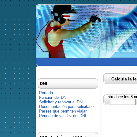
Calcula la l
DNI
Portada
Introduce los 8 
Función del DNI
Solicitar y renovar el DNI
Documentación para solicitarlo
Países que permiten viajar
Periodo de validez del DNI