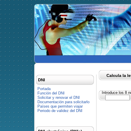
Calcula la l
DNI
Portada
Introduce los 8 
Función del DNI
Solicitar y renovar el DNI
Documentación para solicitarlo
Países que permiten viajar
Periodo de validez del DNI