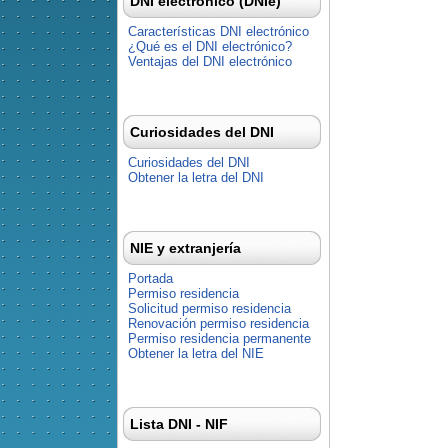
DNI electrónico (DNIe)
Características DNI electrónico
¿Qué es el DNI electrónico?
Ventajas del DNI electrónico
Curiosidades del DNI
Curiosidades del DNI
Obtener la letra del DNI
NIE y extranjería
Portada
Permiso residencia
Solicitud permiso residencia
Renovación permiso residencia
Permiso residencia permanente
Obtener la letra del NIE
Lista DNI - NIF