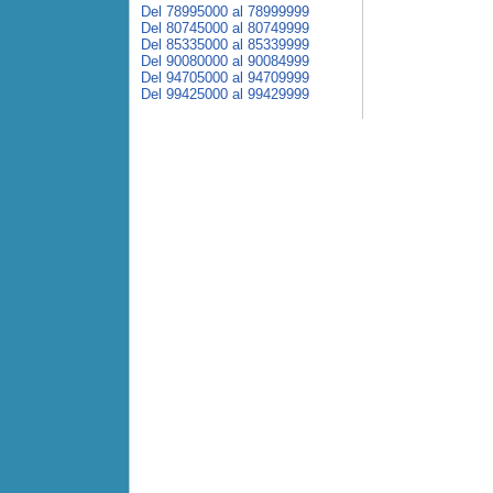
Del 78995000 al 78999999
Del 80745000 al 80749999
Del 85335000 al 85339999
Del 90080000 al 90084999
Del 94705000 al 94709999
Del 99425000 al 99429999