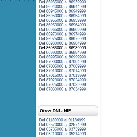
Del 86935000 al 86939999
Del 86940000 al 86944999
Del 86945000 al 86949999
Del 86950000 al 86954999
Del 86955000 al 86959999
Del 86960000 al 86964999
Del 86965000 al 86969999
Del 86970000 al 86974999
Del 86975000 al 86979999
Del 86980000 al 86984999
Del 86985000 al 86989999
Del 86990000 al 86994999
Del 86995000 al 86999999
Del 87000000 al 87004999
Del 87005000 al 87009999
Del 87010000 al 87014999
Del 87015000 al 87019999
Del 87020000 al 87024999
Del 87025000 al 87029999
Del 87030000 al 87034999
Otros DNI - NIF
Del 01180000 al 01184999
Del 02570000 al 02574999
Del 03735000 al 03739999
Del 05210000 al 05214999