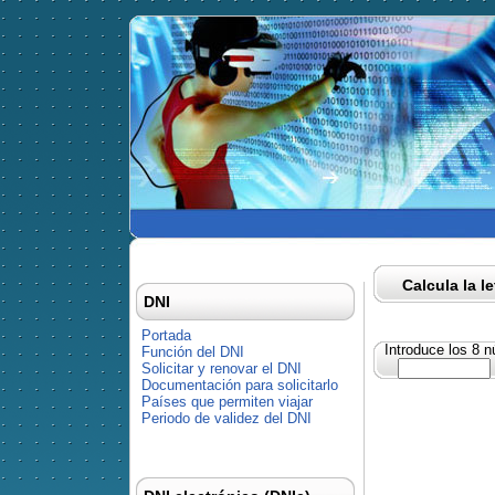
Calcula la l
DNI
Portada
Introduce los 8 
Función del DNI
Solicitar y renovar el DNI
Documentación para solicitarlo
Países que permiten viajar
Periodo de validez del DNI