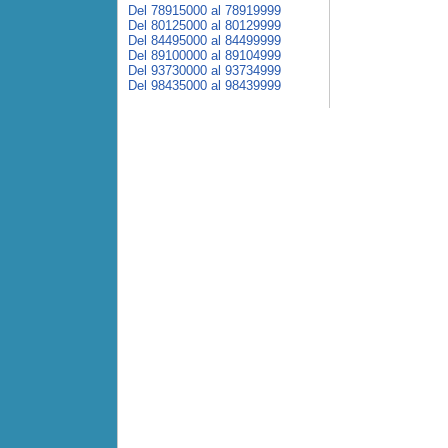
Del 78915000 al 78919999
Del 80125000 al 80129999
Del 84495000 al 84499999
Del 89100000 al 89104999
Del 93730000 al 93734999
Del 98435000 al 98439999