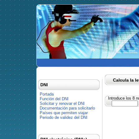
Calcula la l
DNI
Portada
Introduce los 8 
Función del DNI
Solicitar y renovar el DNI
Documentación para solicitarlo
Países que permiten viajar
Periodo de validez del DNI