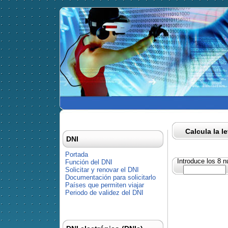
Calcula la l
DNI
Portada
Introduce los 8 
Función del DNI
Solicitar y renovar el DNI
Documentación para solicitarlo
Países que permiten viajar
Periodo de validez del DNI