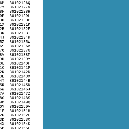
6M
86102126Q
7Y
86102127V
8F
86102128H
9P
86102129L
0D
86102130C
1X
86102131K
2B
86102132E
3N
86102133T
4J
86102134R
5Z
86102135W
6S
86102136A
7Q
86102137G
8V
86102138M
9H
86102139Y
0L
86102140F
1C
86102141P
2K
86102142D
3E
86102143X
4T
86102144B
5R
86102145N
6W
86102146J
7A
86102147Z
8G
86102148S
9M
86102149Q
0Y
86102150V
1F
86102151H
2P
86102152L
3D
86102153C
4X
86102154K
5B
86102155E