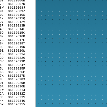
6T
86102006B
7R
86102007N
8W
86102008J
9A
86102009Z
0G
86102010S
1M
86102011Q
2Y
86102012V
3F
86102013H
4P
86102014L
5D
86102015C
6X
86102016K
7B
86102017E
8N
86102018T
9J
86102019R
0Z
86102020W
1S
86102021A
2Q
86102022G
3V
86102023M
4H
86102024Y
5L
86102025F
6C
86102026P
7K
86102027D
8E
86102028X
9T
86102029B
0R
86102030N
1W
86102031J
2A
86102032Z
3G
86102033S
4M
86102034Q
5Y
86102035V