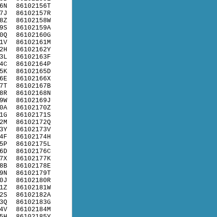
6N
86102156T
7J
86102157R
8Z
86102158W
9S
86102159A
0Q
86102160G
1V
86102161M
2H
86102162Y
3L
86102163F
4C
86102164P
5K
86102165D
6E
86102166X
7T
86102167B
8R
86102168N
9W
86102169J
0A
86102170Z
1G
86102171S
2M
86102172Q
3Y
86102173V
4F
86102174H
5P
86102175L
6D
86102176C
7X
86102177K
8B
86102178E
9N
86102179T
0J
86102180R
1Z
86102181W
2S
86102182A
3Q
86102183G
4V
86102184M
5H
86102185Y