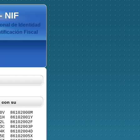
-
NIF
nal de Identidad
ificación Fiscal
F con su
0V
86102000M
1H
86102001Y
2L
86102002F
3C
86102003P
4K
86102004D
5E
86102005X