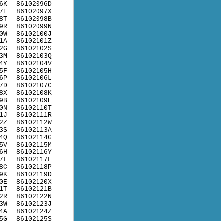
6K
86102096D
7E
86102097X
8T
86102098B
9R
86102099N
0W
86102100J
1A
86102101Z
2G
86102102S
3M
86102103Q
4Y
86102104V
5F
86102105H
6P
86102106L
7D
86102107C
8X
86102108K
9B
86102109E
0N
86102110T
1J
86102111R
2Z
86102112W
3S
86102113A
4Q
86102114G
5V
86102115M
6H
86102116Y
7L
86102117F
8C
86102118P
9K
86102119D
0E
86102120X
1T
86102121B
2R
86102122N
3W
86102123J
4A
86102124Z
5G
86102125S