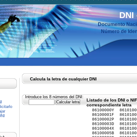
DNI
Documento Nacio
Número de Ident
Calcula la letra de cualquier DNI
Introduce los 8 números del DNI:
Listado de los DNI o NI
NI
correspondiente letra
citarlo
86100000Y
8610100
jar
86100001F
8610100
DNI
86100002P
8610100
86100003D
8610100
86100004X
8610100
86100005B
8610100