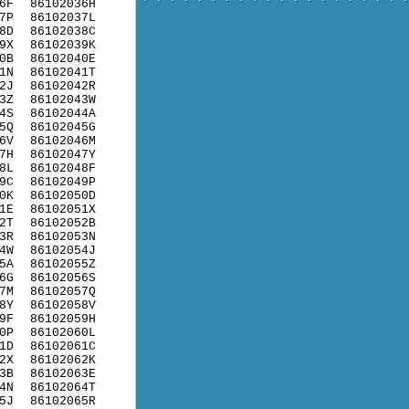
6F
86102036H
7P
86102037L
8D
86102038C
9X
86102039K
0B
86102040E
1N
86102041T
2J
86102042R
3Z
86102043W
4S
86102044A
5Q
86102045G
6V
86102046M
7H
86102047Y
8L
86102048F
9C
86102049P
0K
86102050D
1E
86102051X
2T
86102052B
3R
86102053N
4W
86102054J
5A
86102055Z
6G
86102056S
7M
86102057Q
8Y
86102058V
9F
86102059H
0P
86102060L
1D
86102061C
2X
86102062K
3B
86102063E
4N
86102064T
5J
86102065R