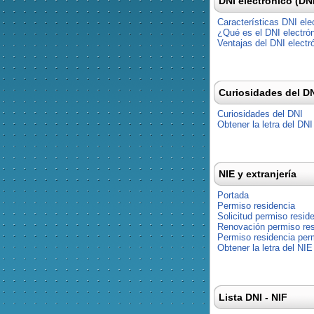
DNI electrónico (DN
Características DNI ele
¿Qué es el DNI electró
Ventajas del DNI electr
Curiosidades del D
Curiosidades del DNI
Obtener la letra del DNI
NIE y extranjería
Portada
Permiso residencia
Solicitud permiso resid
Renovación permiso res
Permiso residencia pe
Obtener la letra del NIE
Lista DNI - NIF