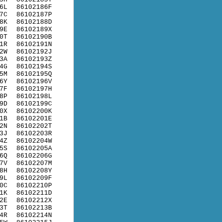
6L
86102186F
7C
86102187P
8K
86102188D
9E
86102189X
0T
86102190B
1R
86102191N
2W
86102192J
3A
86102193Z
4G
86102194S
5M
86102195Q
6Y
86102196V
7F
86102197H
8P
86102198L
9D
86102199C
0X
86102200K
1B
86102201E
2N
86102202T
3J
86102203R
4Z
86102204W
5S
86102205A
6Q
86102206G
7V
86102207M
8H
86102208Y
9L
86102209F
0C
86102210P
1K
86102211D
2E
86102212X
3T
86102213B
4R
86102214N