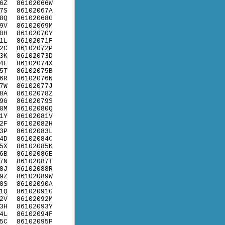
6Z
86102066W
7S
86102067A
8Q
86102068G
9V
86102069M
0H
86102070Y
1L
86102071F
2C
86102072P
3K
86102073D
4E
86102074X
5T
86102075B
6R
86102076N
7W
86102077J
8A
86102078Z
9G
86102079S
0M
86102080Q
1Y
86102081V
2F
86102082H
3P
86102083L
4D
86102084C
5X
86102085K
6B
86102086E
7N
86102087T
8J
86102088R
9Z
86102089W
0S
86102090A
1Q
86102091G
2V
86102092M
3H
86102093Y
4L
86102094F
5C
86102095P