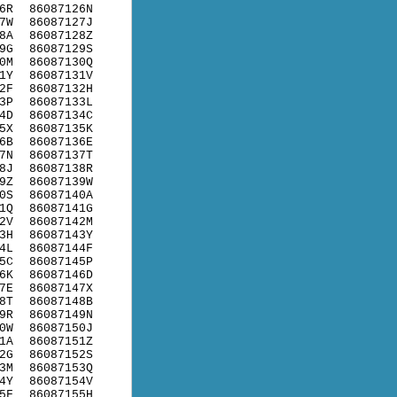
6R
86087126N
7W
86087127J
8A
86087128Z
9G
86087129S
0M
86087130Q
1Y
86087131V
2F
86087132H
3P
86087133L
4D
86087134C
5X
86087135K
6B
86087136E
7N
86087137T
8J
86087138R
9Z
86087139W
0S
86087140A
1Q
86087141G
2V
86087142M
3H
86087143Y
4L
86087144F
5C
86087145P
6K
86087146D
7E
86087147X
8T
86087148B
9R
86087149N
0W
86087150J
1A
86087151Z
2G
86087152S
3M
86087153Q
4Y
86087154V
5F
86087155H