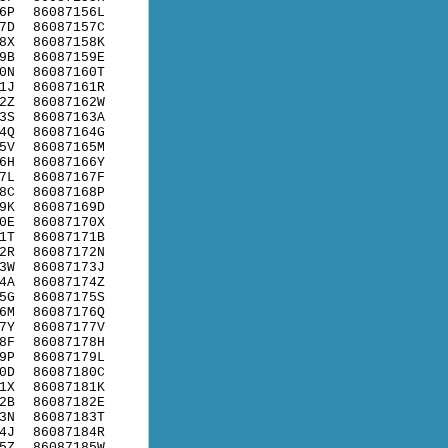
6P
86087156L
7D
86087157C
8X
86087158K
9B
86087159E
0N
86087160T
1J
86087161R
2Z
86087162W
3S
86087163A
4Q
86087164G
5V
86087165M
6H
86087166Y
7L
86087167F
8C
86087168P
9K
86087169D
0E
86087170X
1T
86087171B
2R
86087172N
3W
86087173J
4A
86087174Z
5G
86087175S
6M
86087176Q
7Y
86087177V
8F
86087178H
9P
86087179L
0D
86087180C
1X
86087181K
2B
86087182E
3N
86087183T
4J
86087184R
5Z
86087185W