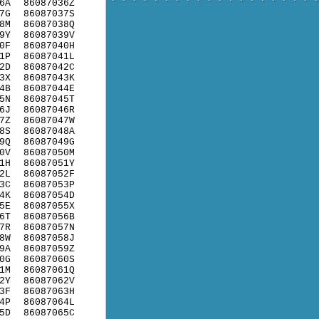
6A
86087036Z
7G
86087037S
8M
86087038Q
9Y
86087039V
0F
86087040H
1P
86087041L
2D
86087042C
3X
86087043K
4B
86087044E
5N
86087045T
6J
86087046R
7Z
86087047W
8S
86087048A
9Q
86087049G
0V
86087050M
1H
86087051Y
2L
86087052F
3C
86087053P
4K
86087054D
5E
86087055X
6T
86087056B
7R
86087057N
8W
86087058J
9A
86087059Z
0G
86087060S
1M
86087061Q
2Y
86087062V
3F
86087063H
4P
86087064L
5D
86087065C