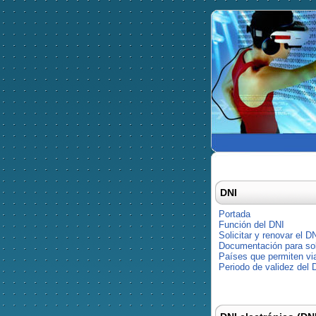
DNI
Portada
Función del DNI
Solicitar y renovar el D
Documentación para soli
Países que permiten via
Periodo de validez del 