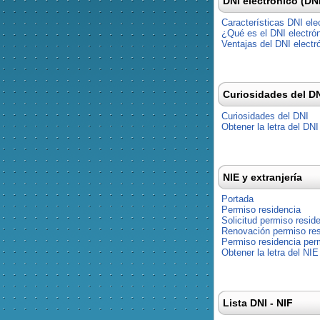
DNI electrónico (DN
Características DNI ele
¿Qué es el DNI electró
Ventajas del DNI electr
Curiosidades del D
Curiosidades del DNI
Obtener la letra del DNI
NIE y extranjería
Portada
Permiso residencia
Solicitud permiso resid
Renovación permiso res
Permiso residencia pe
Obtener la letra del NIE
Lista DNI - NIF