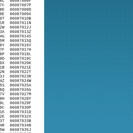
6L
86087006F
7C
86087007P
8K
86087008D
9E
86087009X
0T
86087010B
1R
86087011N
2W
86087012J
3A
86087013Z
4G
86087014S
5M
86087015Q
6Y
86087016V
7F
86087017H
8P
86087018L
9D
86087019C
0X
86087020K
1B
86087021E
2N
86087022T
3J
86087023R
4Z
86087024W
5S
86087025A
6Q
86087026G
7V
86087027M
8H
86087028Y
9L
86087029F
0C
86087030P
1K
86087031D
2E
86087032X
3T
86087033B
4R
86087034N
5W
86087035J