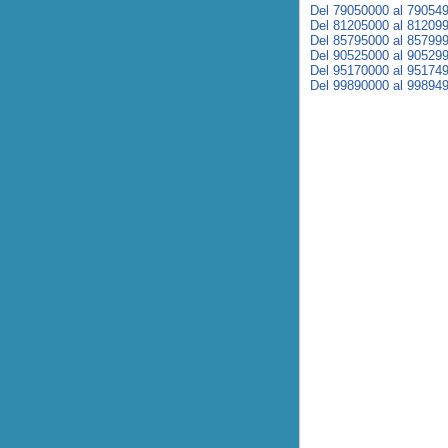
Del 79050000 al 79054
Del 81205000 al 81209
Del 85795000 al 85799
Del 90525000 al 90529
Del 95170000 al 95174
Del 99890000 al 99894