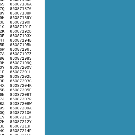
6S
86087186A
7Q
86087187G
8V
86087188M
9H
86087189Y
0L
86087190F
1C
86087191P
2K
86087192D
3E
86087193X
4T
86087194B
5R
86087195N
6W
86087196J
7A
86087197Z
8G
86087198S
9M
86087199Q
0Y
86087200V
1F
86087201H
2P
86087202L
3D
86087203C
4X
86087204K
5B
86087205E
6N
86087206T
7J
86087207R
8Z
86087208W
9S
86087209A
0Q
86087210G
1V
86087211M
2H
86087212Y
3L
86087213F
4C
86087214P