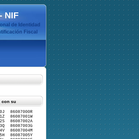
-
NIF
nal de Identidad
ificación Fiscal
F con su
0J
86087000R
1Z
86087001W
2S
86087002A
3Q
86087003G
4V
86087004M
5H
86087005Y