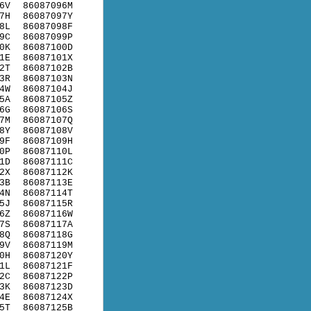
6V
86087096M
7H
86087097Y
8L
86087098F
9C
86087099P
0K
86087100D
1E
86087101X
2T
86087102B
3R
86087103N
4W
86087104J
5A
86087105Z
6G
86087106S
7M
86087107Q
8Y
86087108V
9F
86087109H
0P
86087110L
1D
86087111C
2X
86087112K
3B
86087113E
4N
86087114T
5J
86087115R
6Z
86087116W
7S
86087117A
8Q
86087118G
9V
86087119M
0H
86087120Y
1L
86087121F
2C
86087122P
3K
86087123D
4E
86087124X
5T
86087125B