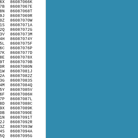
6X
86087066K
7B
86087067E
8N
86087068T
9J
86087069R
0Z
86087070W
1S
86087071A
2Q
86087072G
3V
86087073M
4H
86087074Y
5L
86087075F
6C
86087076P
7K
86087077D
8E
86087078X
9T
86087079B
0R
86087080N
1W
86087081J
2A
86087082Z
3G
86087083S
4M
86087084Q
5Y
86087085V
6F
86087086H
7P
86087087L
8D
86087088C
9X
86087089K
0B
86087090E
1N
86087091T
2J
86087092R
3Z
86087093W
4S
86087094A
5Q
86087095G