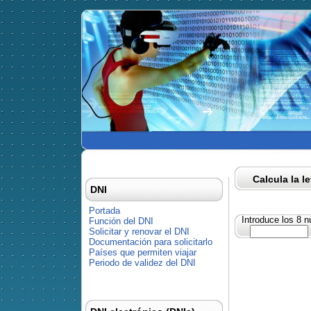
Calcula la l
DNI
Portada
Introduce los 8 
Función del DNI
Solicitar y renovar el DNI
Documentación para solicitarlo
Países que permiten viajar
Periodo de validez del DNI