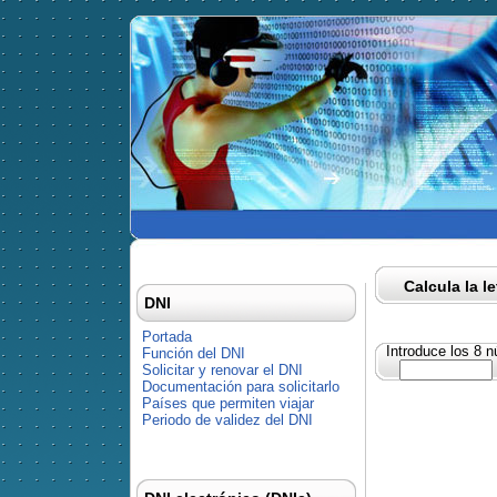
Calcula la l
DNI
Portada
Introduce los 8 
Función del DNI
Solicitar y renovar el DNI
Documentación para solicitarlo
Países que permiten viajar
Periodo de validez del DNI