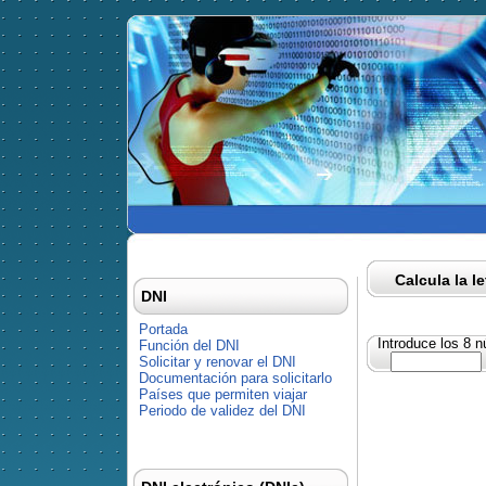
Calcula la l
DNI
Portada
Introduce los 8 
Función del DNI
Solicitar y renovar el DNI
Documentación para solicitarlo
Países que permiten viajar
Periodo de validez del DNI