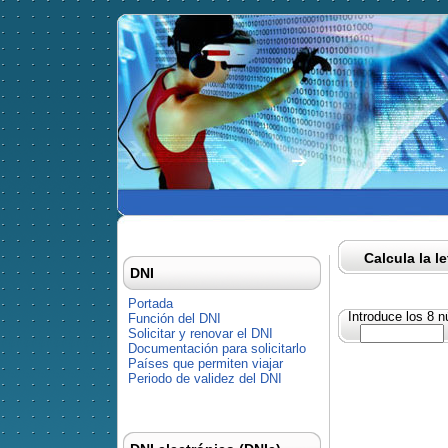
Calcula la l
DNI
Portada
Introduce los 8 
Función del DNI
Solicitar y renovar el DNI
Documentación para solicitarlo
Países que permiten viajar
Periodo de validez del DNI