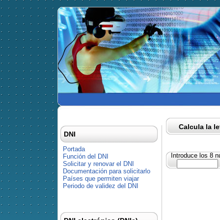
Calcula la l
DNI
Portada
Introduce los 8 
Función del DNI
Solicitar y renovar el DNI
Documentación para solicitarlo
Países que permiten viajar
Periodo de validez del DNI