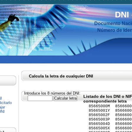
DNI
Documento Nacio
Número de Ident
Calcula la letra de cualquier DNI
Introduce los 8 números del DNI:
Listado de los DNI o NI
NI
correspondiente letra
citarlo
85665000M
8566600
jar
85665001Y
8566600
DNI
85665002F
8566600
85665003P
8566600
85665004D
8566600
85665005X
8566600