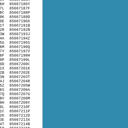
6H
85667186Y
7L
85667187F
8C
85667188P
9K
85667189D
0E
85667190X
1T
85667191B
2R
85667192N
3W
85667193J
4A
85667194Z
5G
85667195S
6M
85667196Q
7Y
85667197V
8F
85667198H
9P
85667199L
0D
85667200C
1X
85667201K
2B
85667202E
3N
85667203T
4J
85667204R
5Z
85667205W
6S
85667206A
7Q
85667207G
8V
85667208M
9H
85667209Y
0L
85667210F
1C
85667211P
2K
85667212D
3E
85667213X
4T
85667214B