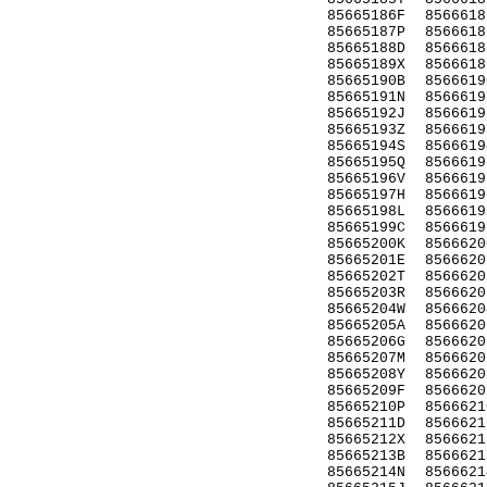
85665186F
8566618
85665187P
8566618
85665188D
8566618
85665189X
8566618
85665190B
8566619
85665191N
8566619
85665192J
8566619
85665193Z
8566619
85665194S
8566619
85665195Q
8566619
85665196V
8566619
85665197H
8566619
85665198L
8566619
85665199C
8566619
85665200K
8566620
85665201E
8566620
85665202T
8566620
85665203R
8566620
85665204W
8566620
85665205A
8566620
85665206G
8566620
85665207M
8566620
85665208Y
8566620
85665209F
8566620
85665210P
8566621
85665211D
8566621
85665212X
8566621
85665213B
8566621
85665214N
8566621