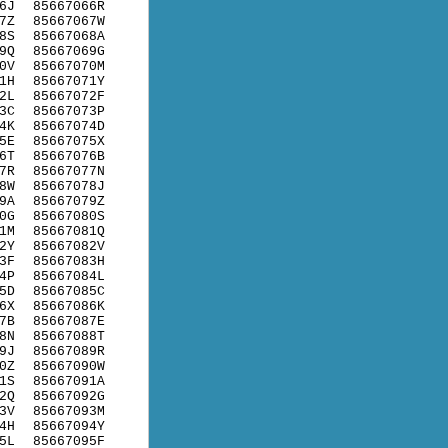
6J
85667066R
7Z
85667067W
8S
85667068A
9Q
85667069G
0V
85667070M
1H
85667071Y
2L
85667072F
3C
85667073P
4K
85667074D
5E
85667075X
6T
85667076B
7R
85667077N
8W
85667078J
9A
85667079Z
0G
85667080S
1M
85667081Q
2Y
85667082V
3F
85667083H
4P
85667084L
5D
85667085C
6X
85667086K
7B
85667087E
8N
85667088T
9J
85667089R
0Z
85667090W
1S
85667091A
2Q
85667092G
3V
85667093M
4H
85667094Y
5L
85667095F