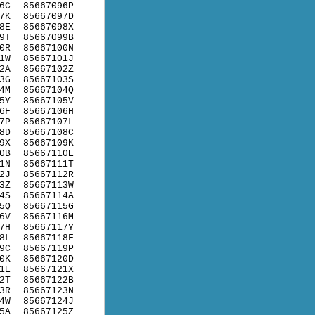
6C
85667096P
7K
85667097D
8E
85667098X
9T
85667099B
0R
85667100N
1W
85667101J
2A
85667102Z
3G
85667103S
4M
85667104Q
5Y
85667105V
6F
85667106H
7P
85667107L
8D
85667108C
9X
85667109K
0B
85667110E
1N
85667111T
2J
85667112R
3Z
85667113W
4S
85667114A
5Q
85667115G
6V
85667116M
7H
85667117Y
8L
85667118F
9C
85667119P
0K
85667120D
1E
85667121X
2T
85667122B
3R
85667123N
4W
85667124J
5A
85667125Z