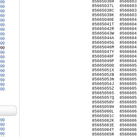
85665036H
8566603
999
85665037L
8566603
999
85665038C
8566603
999
85665039K
8566603
999
85665040E
8566604
999
85665041T
8566604
999
85665042R
8566604
999
85665043W
8566604
999
85665044A
8566604
999
85665045G
8566604
999
85665046M
8566604
999
85665047Y
8566604
999
85665048F
8566604
999
85665049P
8566604
999
85665050D
8566605
999
85665051X
8566605
999
85665052B
8566605
999
85665053N
8566605
999
85665054J
8566605
999
85665055Z
8566605
999
85665056S
8566605
85665057Q
8566605
85665058V
8566605
85665059H
8566605
85665060L
8566606
85665061C
8566606
999
85665062K
8566606
999
85665063E
8566606
999
85665064T
8566606
999
85665065R
8566606