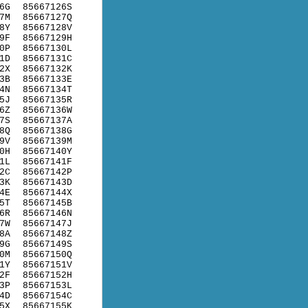
6G
85667126S
7M
85667127Q
8Y
85667128V
9F
85667129H
0P
85667130L
1D
85667131C
2X
85667132K
3B
85667133E
4N
85667134T
5J
85667135R
6Z
85667136W
7S
85667137A
8Q
85667138G
9V
85667139M
0H
85667140Y
1L
85667141F
2C
85667142P
3K
85667143D
4E
85667144X
5T
85667145B
6R
85667146N
7W
85667147J
8A
85667148Z
9G
85667149S
0M
85667150Q
1Y
85667151V
2F
85667152H
3P
85667153L
4D
85667154C
5X
85667155K