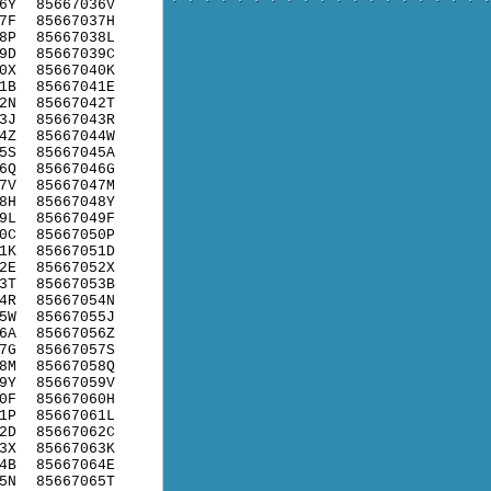
6Y
85667036V
7F
85667037H
8P
85667038L
9D
85667039C
0X
85667040K
1B
85667041E
2N
85667042T
3J
85667043R
4Z
85667044W
5S
85667045A
6Q
85667046G
7V
85667047M
8H
85667048Y
9L
85667049F
0C
85667050P
1K
85667051D
2E
85667052X
3T
85667053B
4R
85667054N
5W
85667055J
6A
85667056Z
7G
85667057S
8M
85667058Q
9Y
85667059V
0F
85667060H
1P
85667061L
2D
85667062C
3X
85667063K
4B
85667064E
5N
85667065T