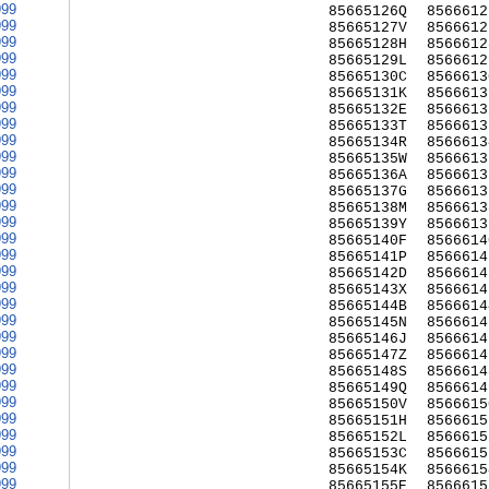
999
85665126Q
8566612
999
85665127V
8566612
999
85665128H
8566612
999
85665129L
8566612
999
85665130C
8566613
999
85665131K
8566613
999
85665132E
8566613
999
85665133T
8566613
999
85665134R
8566613
999
85665135W
8566613
999
85665136A
8566613
999
85665137G
8566613
999
85665138M
8566613
999
85665139Y
8566613
999
85665140F
8566614
999
85665141P
8566614
999
85665142D
8566614
999
85665143X
8566614
999
85665144B
8566614
999
85665145N
8566614
999
85665146J
8566614
999
85665147Z
8566614
999
85665148S
8566614
999
85665149Q
8566614
999
85665150V
8566615
999
85665151H
8566615
999
85665152L
8566615
999
85665153C
8566615
999
85665154K
8566615
999
85665155E
8566615