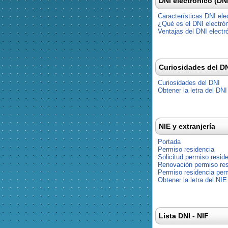
DNI electrónico (DN
Características DNI ele
¿Qué es el DNI electró
Ventajas del DNI electr
Curiosidades del D
Curiosidades del DNI
Obtener la letra del DNI
NIE y extranjería
Portada
Permiso residencia
Solicitud permiso resid
Renovación permiso res
Permiso residencia pe
Obtener la letra del NIE
Lista DNI - NIF