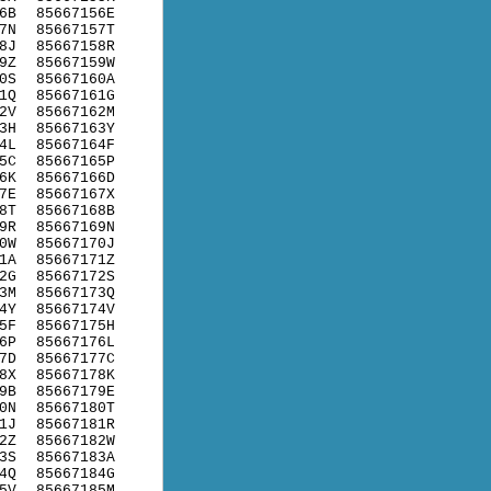
6B
85667156E
7N
85667157T
8J
85667158R
9Z
85667159W
0S
85667160A
1Q
85667161G
2V
85667162M
3H
85667163Y
4L
85667164F
5C
85667165P
6K
85667166D
7E
85667167X
8T
85667168B
9R
85667169N
0W
85667170J
1A
85667171Z
2G
85667172S
3M
85667173Q
4Y
85667174V
5F
85667175H
6P
85667176L
7D
85667177C
8X
85667178K
9B
85667179E
0N
85667180T
1J
85667181R
2Z
85667182W
3S
85667183A
4Q
85667184G
5V
85667185M