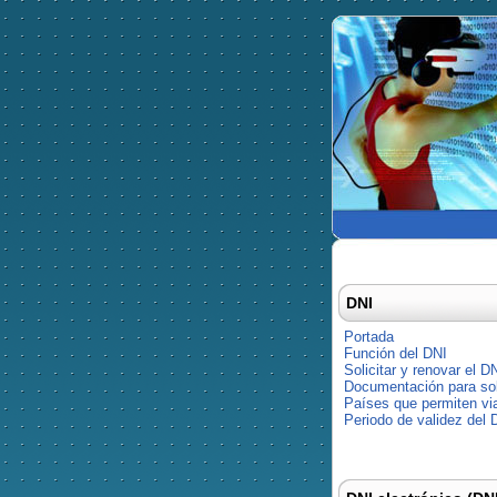
DNI
Portada
Función del DNI
Solicitar y renovar el D
Documentación para soli
Países que permiten via
Periodo de validez del 