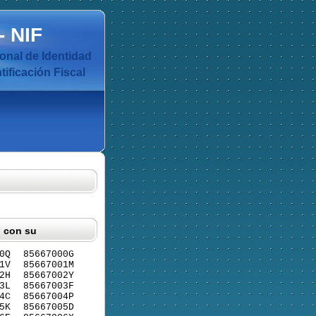
-
NIF
nal de Identidad
ificación Fiscal
F con su
0Q
85667000G
1V
85667001M
2H
85667002Y
3L
85667003F
4C
85667004P
5K
85667005D