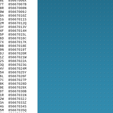
6E
85667006X
7T
85667007B
8R
85667008N
9W
85667009J
0A
85667010Z
1G
85667011S
2M
85667012Q
3Y
85667013V
4F
85667014H
5P
85667015L
6D
85667016C
7X
85667017K
8B
85667018E
9N
85667019T
0J
85667020R
1Z
85667021W
2S
85667022A
3Q
85667023G
4V
85667024M
5H
85667025Y
6L
85667026F
7C
85667027P
8K
85667028D
9E
85667029X
0T
85667030B
1R
85667031N
2W
85667032J
3A
85667033Z
4G
85667034S
5M
85667035Q