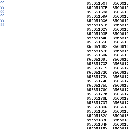
999
85665156T
8566615
999
85665157R
8566615
999
85665158W
8566615
999
85665159A
8566615
999
85665160G
8566616
999
85665161M
8566616
85665162Y
8566616
85665163F
8566616
85665164P
8566616
85665165D
8566616
85665166X
8566616
85665167B
8566616
85665168N
8566616
85665169J
8566616
85665170Z
8566617
85665171S
8566617
85665172Q
8566617
85665173V
8566617
85665174H
8566617
85665175L
8566617
85665176C
8566617
85665177K
8566617
85665178E
8566617
85665179T
8566617
85665180R
8566618
85665181W
8566618
85665182A
8566618
85665183G
8566618
85665184M
8566618
85665185Y
8566618