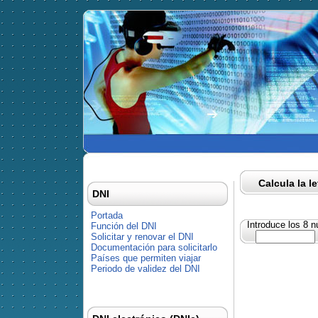
Calcula la l
DNI
Portada
Introduce los 8 
Función del DNI
Solicitar y renovar el DNI
Documentación para solicitarlo
Países que permiten viajar
Periodo de validez del DNI