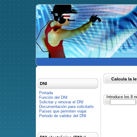
Calcula la l
DNI
Portada
Introduce los 8 
Función del DNI
Solicitar y renovar el DNI
Documentación para solicitarlo
Países que permiten viajar
Periodo de validez del DNI