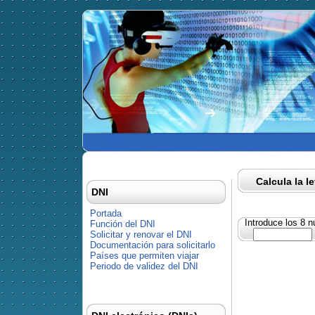
Calcula la l
DNI
Portada
Introduce los 8 
Función del DNI
Solicitar y renovar el DNI
Documentación para solicitarlo
Países que permiten viajar
Periodo de validez del DNI