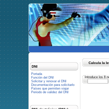
Calcula la l
DNI
Portada
Introduce los 8 
Función del DNI
Solicitar y renovar el DNI
Documentación para solicitarlo
Países que permiten viajar
Periodo de validez del DNI