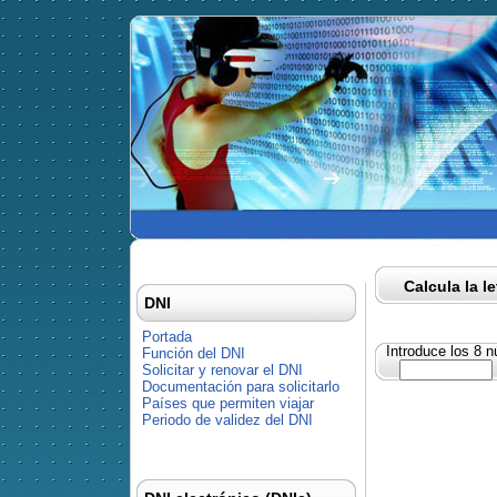
Calcula la l
DNI
Portada
Introduce los 8 
Función del DNI
Solicitar y renovar el DNI
Documentación para solicitarlo
Países que permiten viajar
Periodo de validez del DNI