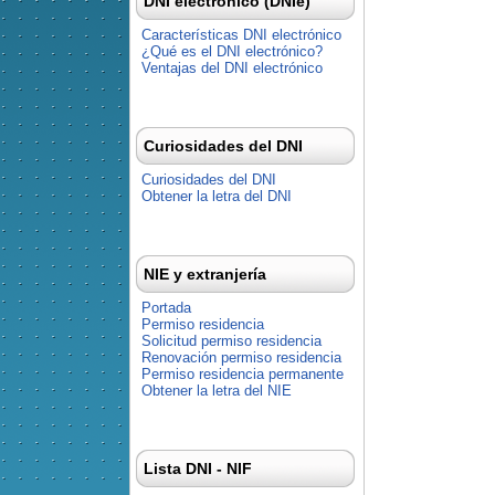
DNI electrónico (DNIe)
Características DNI electrónico
¿Qué es el DNI electrónico?
Ventajas del DNI electrónico
Curiosidades del DNI
Curiosidades del DNI
Obtener la letra del DNI
NIE y extranjería
Portada
Permiso residencia
Solicitud permiso residencia
Renovación permiso residencia
Permiso residencia permanente
Obtener la letra del NIE
Lista DNI - NIF