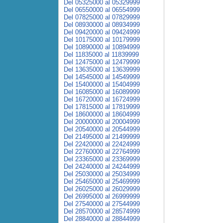
Del 05325000 al 05329999
Del 06550000 al 06554999
Del 07825000 al 07829999
Del 08930000 al 08934999
Del 09420000 al 09424999
Del 10175000 al 10179999
Del 10890000 al 10894999
Del 11835000 al 11839999
Del 12475000 al 12479999
Del 13635000 al 13639999
Del 14545000 al 14549999
Del 15400000 al 15404999
Del 16085000 al 16089999
Del 16720000 al 16724999
Del 17815000 al 17819999
Del 18600000 al 18604999
Del 20000000 al 20004999
Del 20540000 al 20544999
Del 21495000 al 21499999
Del 22420000 al 22424999
Del 22760000 al 22764999
Del 23365000 al 23369999
Del 24240000 al 24244999
Del 25030000 al 25034999
Del 25465000 al 25469999
Del 26025000 al 26029999
Del 26995000 al 26999999
Del 27540000 al 27544999
Del 28570000 al 28574999
Del 28840000 al 28844999