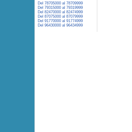
Del 78705000 al 78709999
Del 79315000 al 79319999
Del 82470000 al 82474999
Del 87075000 al 87079999
Del 91770000 al 91774999
Del 96430000 al 96434999