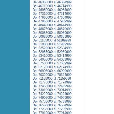
Del 46360000 al 46364999
Del 46710000 al 46714999
Del 46980000 al 46984999
Del 47310000 al 47314999
Del 47660000 al 47664999
Del 47965000 al 47969999
Del 48440000 al 48444999
Del 48875000 al 48879999
Del 50085000 al 50089999
Del 50685000 al 50689999
Del 51185000 al 51189999
Del 51985000 al 51989999
Del 52520000 al 52524999
Del 52985000 al 52989999
Del 53410000 al 53414999
Del 54055000 al 54059999
Del 57505000 al 57509999
Del 62170000 al 62174999
Del 66905000 al 66909999
Del 70320000 al 70324999
Del 71155000 al 71159999
Del 71770000 al 71774999
Del 72465000 al 72469999
Del 73010000 al 73014999
Del 74220000 al 74224999
Del 74905000 al 74909999
Del 75735000 al 75739999
Del 76550000 al 76554999
Del 77255000 al 77259999
Del 77910000 al 77914999