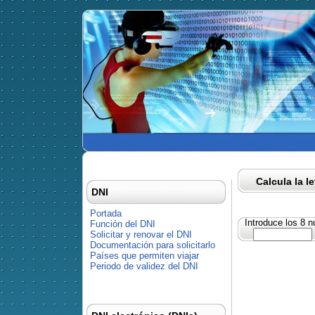
Calcula la l
DNI
Portada
Introduce los 8 
Función del DNI
Solicitar y renovar el DNI
Documentación para solicitarlo
Países que permiten viajar
Periodo de validez del DNI