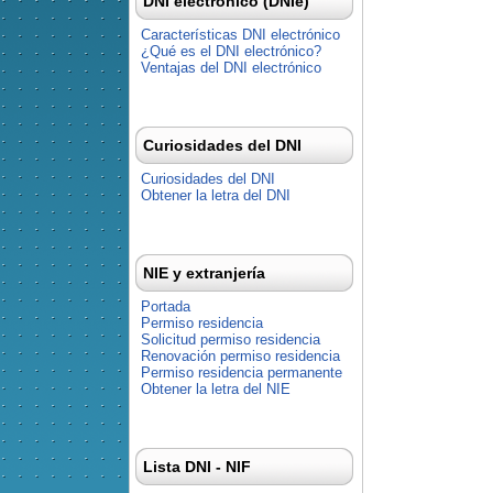
DNI electrónico (DNIe)
Características DNI electrónico
¿Qué es el DNI electrónico?
Ventajas del DNI electrónico
Curiosidades del DNI
Curiosidades del DNI
Obtener la letra del DNI
NIE y extranjería
Portada
Permiso residencia
Solicitud permiso residencia
Renovación permiso residencia
Permiso residencia permanente
Obtener la letra del NIE
Lista DNI - NIF