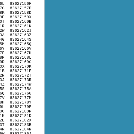
6L
83627156F
7C
83627157P
8K
83627158D
9E
83627159X
0T
83627160B
1R
83627161N
2W
83627162J
3A
83627163Z
4G
83627164S
5M
83627165Q
6Y
83627166V
7F
83627167H
8P
83627168L
9D
83627169C
0X
83627170K
1B
83627171E
2N
83627172T
3J
83627173R
4Z
83627174W
5S
83627175A
6Q
83627176G
7V
83627177M
8H
83627178Y
9L
83627179F
0C
83627180P
1K
83627181D
2E
83627182X
3T
83627183B
4R
83627184N
5W
83627185J