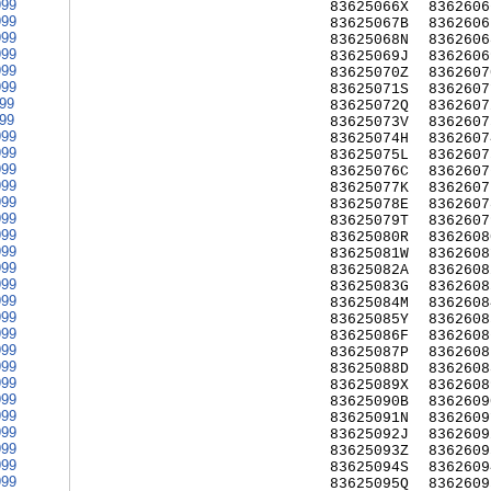
999
83625066X
8362606
999
83625067B
8362606
999
83625068N
8362606
999
83625069J
8362606
999
83625070Z
8362607
999
83625071S
8362607
999
83625072Q
8362607
999
83625073V
8362607
999
83625074H
8362607
999
83625075L
8362607
999
83625076C
8362607
999
83625077K
8362607
999
83625078E
8362607
999
83625079T
8362607
999
83625080R
8362608
999
83625081W
8362608
999
83625082A
8362608
999
83625083G
8362608
999
83625084M
8362608
999
83625085Y
8362608
999
83625086F
8362608
999
83625087P
8362608
999
83625088D
8362608
999
83625089X
8362608
999
83625090B
8362609
999
83625091N
8362609
999
83625092J
8362609
999
83625093Z
8362609
999
83625094S
8362609
999
83625095Q
8362609