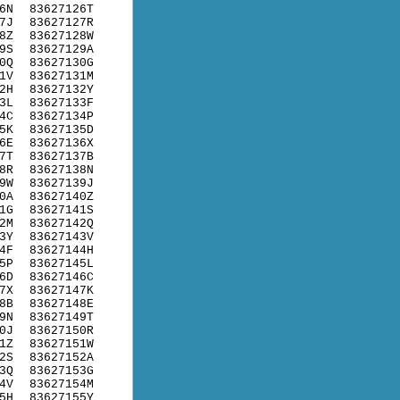
6N
83627126T
7J
83627127R
8Z
83627128W
9S
83627129A
0Q
83627130G
1V
83627131M
2H
83627132Y
3L
83627133F
4C
83627134P
5K
83627135D
6E
83627136X
7T
83627137B
8R
83627138N
9W
83627139J
0A
83627140Z
1G
83627141S
2M
83627142Q
3Y
83627143V
4F
83627144H
5P
83627145L
6D
83627146C
7X
83627147K
8B
83627148E
9N
83627149T
0J
83627150R
1Z
83627151W
2S
83627152A
3Q
83627153G
4V
83627154M
5H
83627155Y