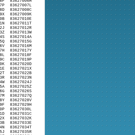
6F
83627006H
7P
83627007L
8D
83627008C
9X
83627009K
0B
83627010E
1N
83627011T
2J
83627012R
3Z
83627013W
4S
83627014A
5Q
83627015G
6V
83627016M
7H
83627017Y
8L
83627018F
9C
83627019P
0K
83627020D
1E
83627021X
2T
83627022B
3R
83627023N
4W
83627024J
5A
83627025Z
6G
83627026S
7M
83627027Q
8Y
83627028V
9F
83627029H
0P
83627030L
1D
83627031C
2X
83627032K
3B
83627033E
4N
83627034T
5J
83627035R