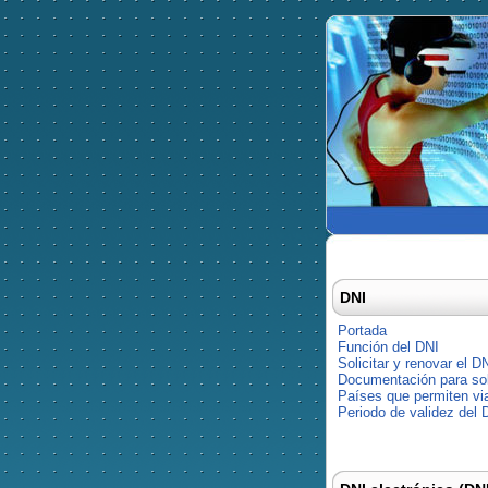
DNI
Portada
Función del DNI
Solicitar y renovar el D
Documentación para soli
Países que permiten via
Periodo de validez del 