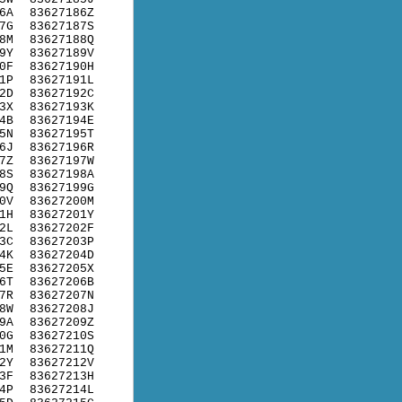
6A
83627186Z
7G
83627187S
8M
83627188Q
9Y
83627189V
0F
83627190H
1P
83627191L
2D
83627192C
3X
83627193K
4B
83627194E
5N
83627195T
6J
83627196R
7Z
83627197W
8S
83627198A
9Q
83627199G
0V
83627200M
1H
83627201Y
2L
83627202F
3C
83627203P
4K
83627204D
5E
83627205X
6T
83627206B
7R
83627207N
8W
83627208J
9A
83627209Z
0G
83627210S
1M
83627211Q
2Y
83627212V
3F
83627213H
4P
83627214L