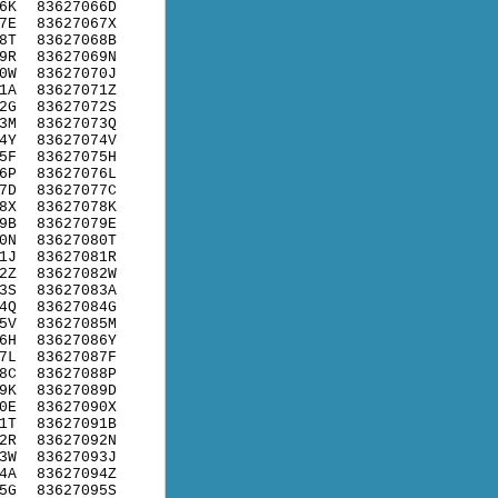
6K
83627066D
7E
83627067X
8T
83627068B
9R
83627069N
0W
83627070J
1A
83627071Z
2G
83627072S
3M
83627073Q
4Y
83627074V
5F
83627075H
6P
83627076L
7D
83627077C
8X
83627078K
9B
83627079E
0N
83627080T
1J
83627081R
2Z
83627082W
3S
83627083A
4Q
83627084G
5V
83627085M
6H
83627086Y
7L
83627087F
8C
83627088P
9K
83627089D
0E
83627090X
1T
83627091B
2R
83627092N
3W
83627093J
4A
83627094Z
5G
83627095S