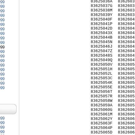
83625036A
8362603
999
83625037G
8362603
999
83625038M
8362603
999
83625039Y
8362603
999
83625040F
8362604
999
83625041P
8362604
999
83625042D
8362604
999
83625043X
8362604
999
83625044B
8362604
999
83625045N
8362604
999
83625046J
8362604
999
83625047Z
8362604
999
83625048S
8362604
999
83625049Q
8362604
999
83625050V
8362605
999
83625051H
8362605
999
83625052L
8362605
999
83625053C
8362605
999
83625054K
8362605
999
83625055E
8362605
999
83625056T
8362605
83625057R
8362605
83625058W
8362605
83625059A
8362605
83625060G
8362606
83625061M
8362606
999
83625062Y
8362606
999
83625063F
8362606
999
83625064P
8362606
999
83625065D
8362606