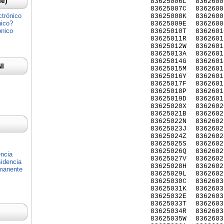
Ie)
83625006L
8362600
83625007C
8362600
ctrónico
83625008K
8362600
nico?
83625009E
8362600
ónico
83625010T
8362601
83625011R
8362601
83625012W
8362601
83625013A
8362601
83625014G
8362601
NI
83625015M
8362601
83625016Y
8362601
83625017F
8362601
83625018P
8362601
83625019D
8362601
83625020X
8362602
83625021B
8362602
83625022N
8362602
83625023J
8362602
83625024Z
8362602
83625025S
8362602
83625026Q
8362602
encia
83625027V
8362602
idencia
83625028H
8362602
rmanente
83625029L
8362602
83625030C
8362603
83625031K
8362603
83625032E
8362603
83625033T
8362603
83625034R
8362603
83625035W
8362603