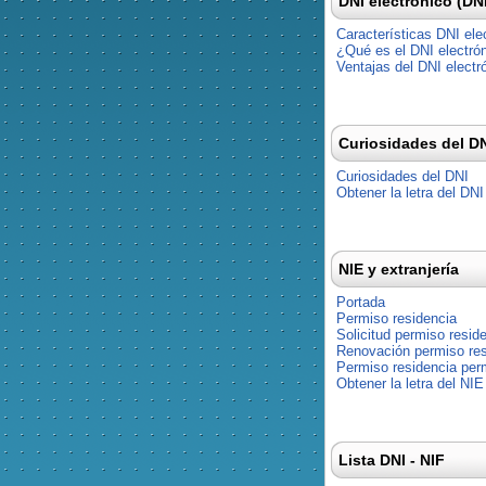
DNI electrónico (DN
Características DNI ele
¿Qué es el DNI electró
Ventajas del DNI electr
Curiosidades del D
Curiosidades del DNI
Obtener la letra del DNI
NIE y extranjería
Portada
Permiso residencia
Solicitud permiso resid
Renovación permiso res
Permiso residencia pe
Obtener la letra del NIE
Lista DNI - NIF