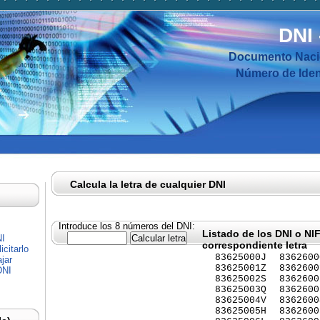
DNI
Documento Nacio
Número de Ident
Calcula la letra de cualquier DNI
Introduce los 8 números del DNI:
Listado de los DNI o NI
NI
correspondiente letra
citarlo
83625000J
8362600
jar
83625001Z
8362600
DNI
83625002S
8362600
83625003Q
8362600
83625004V
8362600
83625005H
8362600