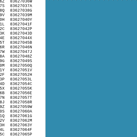
6Z
83627036W
7S
83627037A
8Q
83627038G
9V
83627039M
0H
83627040Y
1L
83627041F
2C
83627042P
3K
83627043D
4E
83627044X
5T
83627045B
6R
83627046N
7W
83627047J
8A
83627048Z
9G
83627049S
0M
83627050Q
1Y
83627051V
2F
83627052H
3P
83627053L
4D
83627054C
5X
83627055K
6B
83627056E
7N
83627057T
8J
83627058R
9Z
83627059W
0S
83627060A
1Q
83627061G
2V
83627062M
3H
83627063Y
4L
83627064F
5C
83627065P