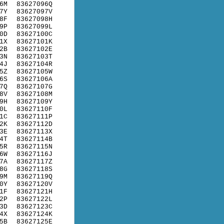
6M
83627096Q
7Y
83627097V
8F
83627098H
9P
83627099L
0D
83627100C
1X
83627101K
2B
83627102E
3N
83627103T
4J
83627104R
5Z
83627105W
6S
83627106A
7Q
83627107G
8V
83627108M
9H
83627109Y
0L
83627110F
1C
83627111P
2K
83627112D
3E
83627113X
4T
83627114B
5R
83627115N
6W
83627116J
7A
83627117Z
8G
83627118S
9M
83627119Q
0Y
83627120V
1F
83627121H
2P
83627122L
3D
83627123C
4X
83627124K
5B
83627125E