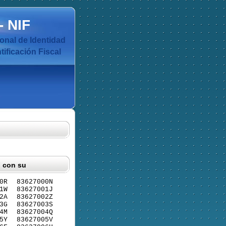
-
NIF
nal de Identidad
ificación Fiscal
F con su
0R
83627000N
1W
83627001J
2A
83627002Z
3G
83627003S
4M
83627004Q
5Y
83627005V