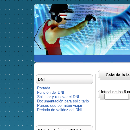
Calcula la l
DNI
Portada
Introduce los 8 
Función del DNI
Solicitar y renovar el DNI
Documentación para solicitarlo
Países que permiten viajar
Periodo de validez del DNI