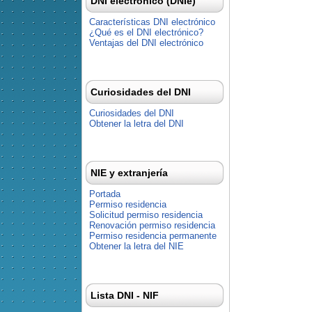
DNI electrónico (DNIe)
Características DNI electrónico
¿Qué es el DNI electrónico?
Ventajas del DNI electrónico
Curiosidades del DNI
Curiosidades del DNI
Obtener la letra del DNI
NIE y extranjería
Portada
Permiso residencia
Solicitud permiso residencia
Renovación permiso residencia
Permiso residencia permanente
Obtener la letra del NIE
Lista DNI - NIF