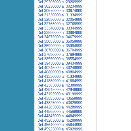
Del 29205000 al 29209999
Del 30230000 al 30234999
Del 30670000 al 30674999
Del 31330000 al 31334999
Del 32050000 al 32054999
Del 32765000 al 32769999
Del 33340000 al 33344999
Del 33880000 al 33884999
Del 34675000 al 34679999
Del 35055000 al 35059999
Del 35990000 al 35994999
Del 36700000 al 36704999
Del 37690000 al 37694999
Del 38550000 al 38554999
Del 39430000 al 39434999
Del 40245000 al 40249999
Del 40800000 al 40804999
Del 41330000 al 41334999
Del 41880000 al 41884999
Del 42385000 al 42389999
Del 42945000 al 42949999
Del 43195000 al 43199999
Del 43555000 al 43559999
Del 43825000 al 43829999
Del 44285000 al 44289999
Del 44565000 al 44569999
Del 44845000 al 44849999
Del 45285000 al 45289999
Del 45640000 al 45644999
Del 45925000 al 45929999