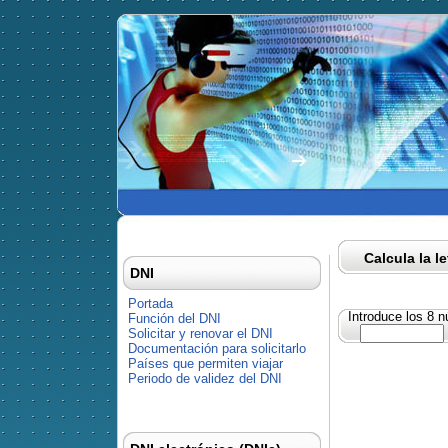
Calcula la l
DNI
Portada
Introduce los 8 
Función del DNI
Solicitar y renovar el DNI
Documentación para solicitarlo
Países que permiten viajar
Periodo de validez del DNI