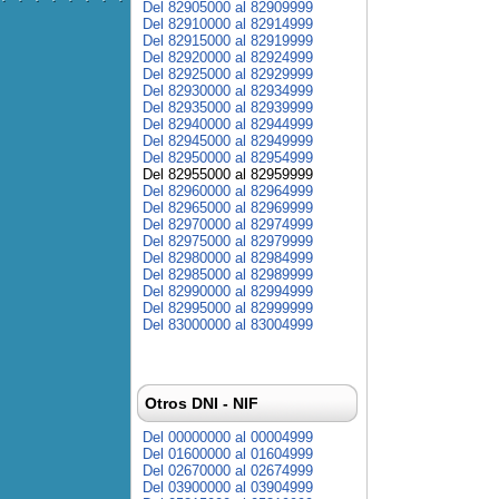
Del 82905000 al 82909999
Del 82910000 al 82914999
Del 82915000 al 82919999
Del 82920000 al 82924999
Del 82925000 al 82929999
Del 82930000 al 82934999
Del 82935000 al 82939999
Del 82940000 al 82944999
Del 82945000 al 82949999
Del 82950000 al 82954999
Del 82955000 al 82959999
Del 82960000 al 82964999
Del 82965000 al 82969999
Del 82970000 al 82974999
Del 82975000 al 82979999
Del 82980000 al 82984999
Del 82985000 al 82989999
Del 82990000 al 82994999
Del 82995000 al 82999999
Del 83000000 al 83004999
Otros DNI - NIF
Del 00000000 al 00004999
Del 01600000 al 01604999
Del 02670000 al 02674999
Del 03900000 al 03904999