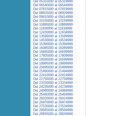
Del 05315000 al 05319999
Del 06540000 al 06544999
Del 07815000 al 07819999
Del 08925000 al 08929999
Del 09410000 al 09414999
Del 10155000 al 10159999
Del 10885000 al 10889999
Del 11830000 al 11834999
Del 12430000 al 12434999
Del 13595000 al 13599999
Del 14530000 al 14534999
Del 15390000 al 15394999
Del 16085000 al 16089999
Del 16695000 al 16699999
Del 17805000 al 17809999
Del 18595000 al 18599999
Del 19995000 al 19999999
Del 20495000 al 20499999
Del 21490000 al 21494999
Del 22410000 al 22414999
Del 22755000 al 22759999
Del 23330000 al 23334999
Del 24235000 al 24239999
Del 24980000 al 24984999
Del 25460000 al 25464999
Del 26020000 al 26024999
Del 26970000 al 26974999
Del 27530000 al 27534999
Del 28565000 al 28569999
Del 28835000 al 28839999