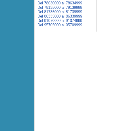
Del 78630000 al 78634999
Del 79135000 al 79139999
Del 81735000 al 81739999
Del 86335000 al 86339999
Del 91070000 al 91074999
Del 95705000 al 95709999