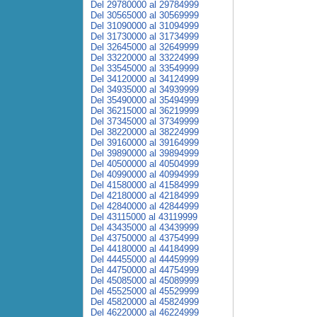
Del 29780000 al 29784999
Del 30565000 al 30569999
Del 31090000 al 31094999
Del 31730000 al 31734999
Del 32645000 al 32649999
Del 33220000 al 33224999
Del 33545000 al 33549999
Del 34120000 al 34124999
Del 34935000 al 34939999
Del 35490000 al 35494999
Del 36215000 al 36219999
Del 37345000 al 37349999
Del 38220000 al 38224999
Del 39160000 al 39164999
Del 39890000 al 39894999
Del 40500000 al 40504999
Del 40990000 al 40994999
Del 41580000 al 41584999
Del 42180000 al 42184999
Del 42840000 al 42844999
Del 43115000 al 43119999
Del 43435000 al 43439999
Del 43750000 al 43754999
Del 44180000 al 44184999
Del 44455000 al 44459999
Del 44750000 al 44754999
Del 45085000 al 45089999
Del 45525000 al 45529999
Del 45820000 al 45824999
Del 46220000 al 46224999