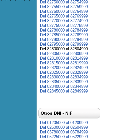
Del 82750000 al 82754999
Del 82755000 al 82759999
Del 82760000 al 82764999
Del 82765000 al 82769999
Del 82770000 al 82774999
Del 82775000 al 82779999
Del 82780000 al 82784999
Del 82785000 al 82789999
Del 82790000 al 82794999
Del 82795000 al 82799999
Del 82800000 al 82804999
Del 82805000 al 82809999
Del 82810000 al 82814999
Del 82815000 al 82819999
Del 82820000 al 82824999
Del 82825000 al 82829999
Del 82830000 al 82834999
Del 82835000 al 82839999
Del 82840000 al 82844999
Del 82845000 al 82849999
Otros DNI - NIF
Del 01205000 al 01209999
Del 02600000 al 02604999
Del 03780000 al 03784999
Del 05225000 al 05229999