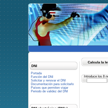
Calcula la l
DNI
Portada
Introduce los 8 
Función del DNI
Solicitar y renovar el DNI
Documentación para solicitarlo
Países que permiten viajar
Periodo de validez del DNI