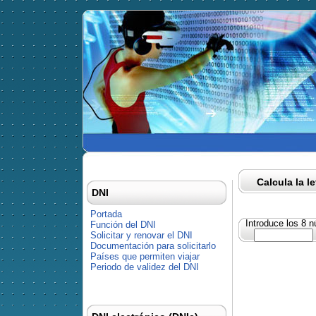
Calcula la l
DNI
Portada
Introduce los 8 
Función del DNI
Solicitar y renovar el DNI
Documentación para solicitarlo
Países que permiten viajar
Periodo de validez del DNI