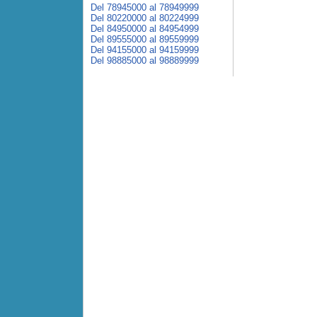
Del 78945000 al 78949999
Del 80220000 al 80224999
Del 84950000 al 84954999
Del 89555000 al 89559999
Del 94155000 al 94159999
Del 98885000 al 98889999