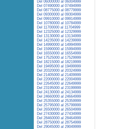
Del 06000000 al 06004999
Del 07490000 al 07494999
Del 08775000 al 08779999
Del 09300000 al 09304999
Del 09910000 al 09914999
Del 10780000 al 10784999
Del 11700000 al 11704999
Del 12325000 al 12329999
Del 13130000 al 13134999
Del 14235000 al 14239999
Del 14990000 al 14994999
Del 15990000 al 15994999
Del 16550000 al 16554999
Del 17525000 al 17529999
Del 18215000 al 18219999
Del 19495000 al 19499999
Del 20320000 al 20324999
Del 21405000 al 21409999
Del 22000000 al 22004999
Del 22645000 al 22649999
Del 23195000 al 23199999
Del 24130000 al 24134999
Del 24660000 al 24664999
Del 25355000 al 25359999
Del 25795000 al 25799999
Del 26500000 al 26504999
Del 27430000 al 27434999
Del 28460000 al 28464999
Del 28750000 al 28754999
Del 29045000 al 29049999