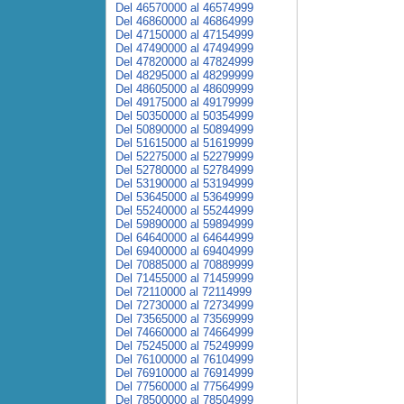
Del 46570000 al 46574999
Del 46860000 al 46864999
Del 47150000 al 47154999
Del 47490000 al 47494999
Del 47820000 al 47824999
Del 48295000 al 48299999
Del 48605000 al 48609999
Del 49175000 al 49179999
Del 50350000 al 50354999
Del 50890000 al 50894999
Del 51615000 al 51619999
Del 52275000 al 52279999
Del 52780000 al 52784999
Del 53190000 al 53194999
Del 53645000 al 53649999
Del 55240000 al 55244999
Del 59890000 al 59894999
Del 64640000 al 64644999
Del 69400000 al 69404999
Del 70885000 al 70889999
Del 71455000 al 71459999
Del 72110000 al 72114999
Del 72730000 al 72734999
Del 73565000 al 73569999
Del 74660000 al 74664999
Del 75245000 al 75249999
Del 76100000 al 76104999
Del 76910000 al 76914999
Del 77560000 al 77564999
Del 78500000 al 78504999