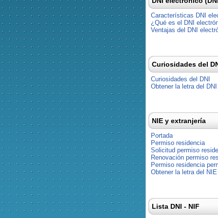
DNI electrónico (DN
Características DNI ele
¿Qué es el DNI electró
Ventajas del DNI electr
Curiosidades del D
Curiosidades del DNI
Obtener la letra del DNI
NIE y extranjería
Portada
Permiso residencia
Solicitud permiso resid
Renovación permiso res
Permiso residencia pe
Obtener la letra del NIE
Lista DNI - NIF