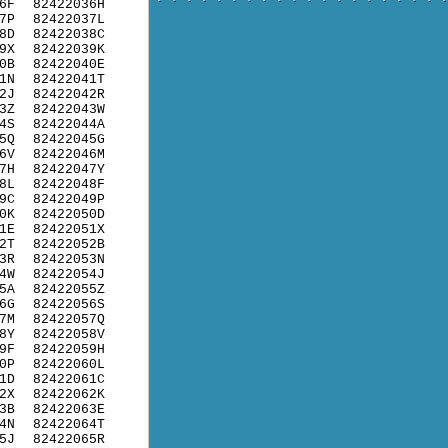
6F
82422036H
7P
82422037L
8D
82422038C
9X
82422039K
0B
82422040E
1N
82422041T
2J
82422042R
3Z
82422043W
4S
82422044A
5Q
82422045G
6V
82422046M
7H
82422047Y
8L
82422048F
9C
82422049P
0K
82422050D
1E
82422051X
2T
82422052B
3R
82422053N
4W
82422054J
5A
82422055Z
6G
82422056S
7M
82422057Q
8Y
82422058V
9F
82422059H
0P
82422060L
1D
82422061C
2X
82422062K
3B
82422063E
4N
82422064T
5J
82422065R