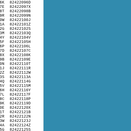
6K
82422096D
7E
82422097X
8T
82422098B
9R
82422099N
0W
82422100J
1A
82422101Z
2G
82422102S
3M
82422103Q
4Y
82422104V
5F
82422105H
6P
82422106L
7D
82422107C
8X
82422108K
9B
82422109E
0N
82422110T
1J
82422111R
2Z
82422112W
3S
82422113A
4Q
82422114G
5V
82422115M
6H
82422116Y
7L
82422117F
8C
82422118P
9K
82422119D
0E
82422120X
1T
82422121B
2R
82422122N
3W
82422123J
4A
82422124Z
5G
82422125S