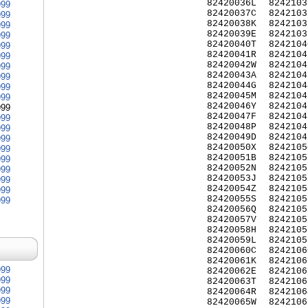
82420036L
8242103
999
82420037C
8242103
999
82420038K
8242103
999
82420039E
8242103
999
82420040T
8242104
999
82420041R
8242104
999
82420042W
8242104
999
82420043A
8242104
999
82420044G
8242104
999
82420045M
8242104
999
82420046Y
8242104
999
82420047F
8242104
999
82420048P
8242104
999
82420049D
8242104
999
82420050X
8242105
999
82420051B
8242105
999
82420052N
8242105
999
82420053J
8242105
999
82420054Z
8242105
999
82420055S
8242105
999
82420056Q
8242105
82420057V
8242105
82420058H
8242105
82420059L
8242105
82420060C
8242106
82420061K
8242106
999
82420062E
8242106
999
82420063T
8242106
999
82420064R
8242106
999
82420065W
8242106