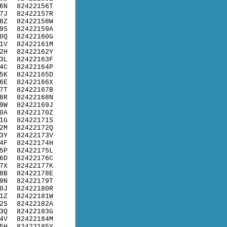
6N
82422156T
7J
82422157R
8Z
82422158W
9S
82422159A
0Q
82422160G
1V
82422161M
2H
82422162Y
3L
82422163F
4C
82422164P
5K
82422165D
6E
82422166X
7T
82422167B
8R
82422168N
9W
82422169J
0A
82422170Z
1G
82422171S
2M
82422172Q
3Y
82422173V
4F
82422174H
5P
82422175L
6D
82422176C
7X
82422177K
8B
82422178E
9N
82422179T
0J
82422180R
1Z
82422181W
2S
82422182A
3Q
82422183G
4V
82422184M
5H
82422185Y