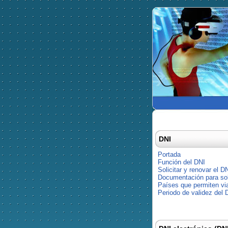
DNI
Portada
Función del DNI
Solicitar y renovar el D
Documentación para soli
Países que permiten via
Periodo de validez del 