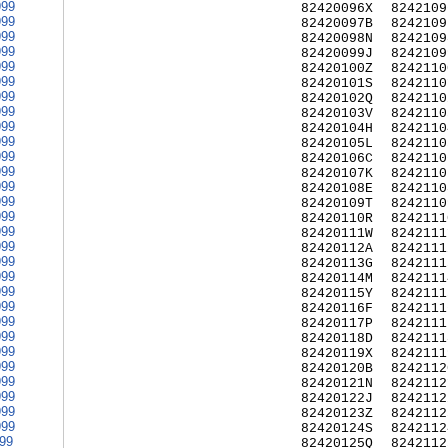
999
82420096X
8242109
999
82420097B
8242109
999
82420098N
8242109
999
82420099J
8242109
999
82420100Z
8242110
999
82420101S
8242110
999
82420102Q
8242110
999
82420103V
8242110
999
82420104H
8242110
999
82420105L
8242110
999
82420106C
8242110
999
82420107K
8242110
999
82420108E
8242110
999
82420109T
8242110
999
82420110R
8242111
999
82420111W
8242111
999
82420112A
8242111
999
82420113G
8242111
999
82420114M
8242111
999
82420115Y
8242111
999
82420116F
8242111
999
82420117P
8242111
999
82420118D
8242111
999
82420119X
8242111
999
82420120B
8242112
999
82420121N
8242112
999
82420122J
8242112
999
82420123Z
8242112
999
82420124S
8242112
999
82420125Q
8242112