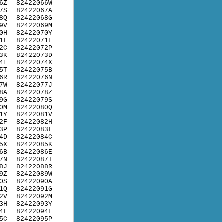
6Z
82422066W
7S
82422067A
8Q
82422068G
9V
82422069M
0H
82422070Y
1L
82422071F
2C
82422072P
3K
82422073D
4E
82422074X
5T
82422075B
6R
82422076N
7W
82422077J
8A
82422078Z
9G
82422079S
0M
82422080Q
1Y
82422081V
2F
82422082H
3P
82422083L
4D
82422084C
5X
82422085K
6B
82422086E
7N
82422087T
8J
82422088R
9Z
82422089W
0S
82422090A
1Q
82422091G
2V
82422092M
3H
82422093Y
4L
82422094F
5C
82422095P