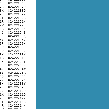
6L
82422186F
7C
82422187P
8K
82422188D
9E
82422189X
0T
82422190B
1R
82422191N
2W
82422192J
3A
82422193Z
4G
82422194S
5M
82422195Q
6Y
82422196V
7F
82422197H
8P
82422198L
9D
82422199C
0X
82422200K
1B
82422201E
2N
82422202T
3J
82422203R
4Z
82422204W
5S
82422205A
6Q
82422206G
7V
82422207M
8H
82422208Y
9L
82422209F
0C
82422210P
1K
82422211D
2E
82422212X
3T
82422213B
4R
82422214N