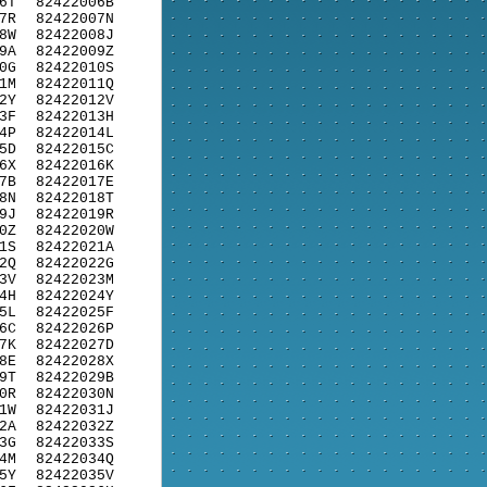
6T
82422006B
7R
82422007N
8W
82422008J
9A
82422009Z
0G
82422010S
1M
82422011Q
2Y
82422012V
3F
82422013H
4P
82422014L
5D
82422015C
6X
82422016K
7B
82422017E
8N
82422018T
9J
82422019R
0Z
82422020W
1S
82422021A
2Q
82422022G
3V
82422023M
4H
82422024Y
5L
82422025F
6C
82422026P
7K
82422027D
8E
82422028X
9T
82422029B
0R
82422030N
1W
82422031J
2A
82422032Z
3G
82422033S
4M
82422034Q
5Y
82422035V