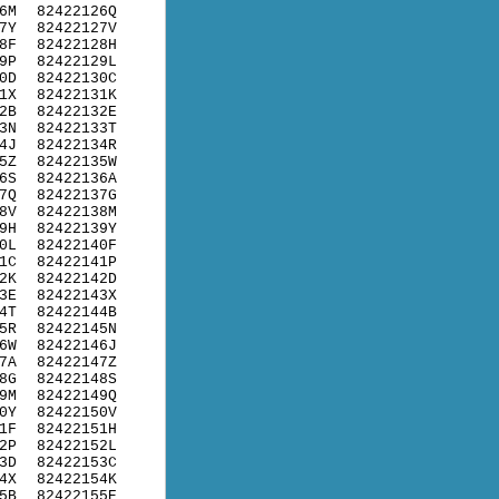
6M
82422126Q
7Y
82422127V
8F
82422128H
9P
82422129L
0D
82422130C
1X
82422131K
2B
82422132E
3N
82422133T
4J
82422134R
5Z
82422135W
6S
82422136A
7Q
82422137G
8V
82422138M
9H
82422139Y
0L
82422140F
1C
82422141P
2K
82422142D
3E
82422143X
4T
82422144B
5R
82422145N
6W
82422146J
7A
82422147Z
8G
82422148S
9M
82422149Q
0Y
82422150V
1F
82422151H
2P
82422152L
3D
82422153C
4X
82422154K
5B
82422155E