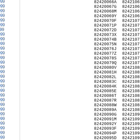
999
82420066A
8242106
999
82420067G
8242106
999
82420068M
8242106
999
82420069Y
8242106
999
82420070F
8242107
999
82420071P
8242107
999
82420072D
8242107
999
82420073X
8242107
999
82420074B
8242107
999
82420075N
8242107
999
82420076J
8242107
999
82420077Z
8242107
999
82420078S
8242107
999
82420079Q
8242107
999
82420080V
8242108
999
82420081H
8242108
999
82420082L
8242108
999
82420083C
8242108
999
82420084K
8242108
999
82420085E
8242108
999
82420086T
8242108
999
82420087R
8242108
999
82420088W
8242108
999
82420089A
8242108
999
82420090G
8242109
999
82420091M
8242109
999
82420092Y
8242109
999
82420093F
8242109
999
82420094P
8242109
999
82420095D
8242109