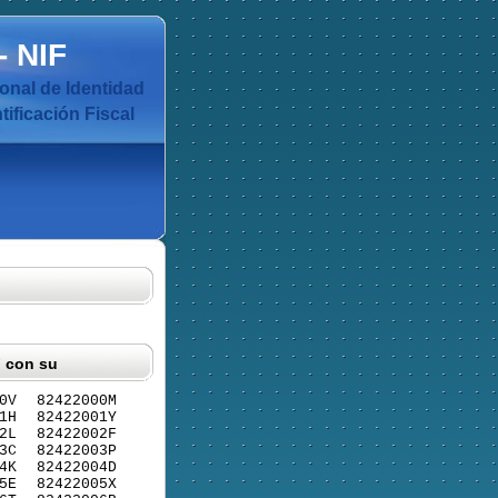
-
NIF
nal de Identidad
ificación Fiscal
F con su
0V
82422000M
1H
82422001Y
2L
82422002F
3C
82422003P
4K
82422004D
5E
82422005X