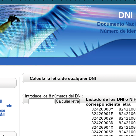
DNI
Documento Nacio
Número de Ident
Calcula la letra de cualquier DNI
Introduce los 8 números del DNI:
Listado de los DNI o NI
NI
correspondiente letra
citarlo
82420000Y
8242100
jar
82420001F
8242100
DNI
82420002P
8242100
82420003D
8242100
82420004X
8242100
82420005B
8242100